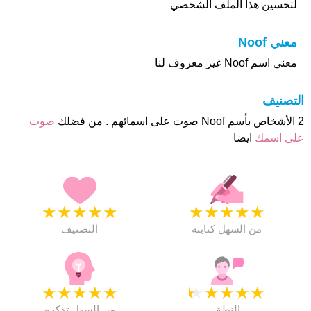
لتحسين هذا الملف الشخصي
معني Noof
معني اسم Noof غير معروف لنا
التصنيف
2 الأشخاص بأسم Noof صوت على اسمائهم . من فضلك
صوت
على اسمك
ايضا
★
★
★
★
★
★
★
★
★
★
من السهل كتابته
التصنيف
★
★
★
★
★
★
★
★
★
★
النطق
من السهل تذكره