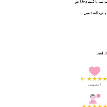
اسمائهم ب 4.5 نجمة من 5 يبدو انهم راضون جدا. فى الخارج هذا أسم جيد تماما كنية Ova هو
الملف الشخصي
ك
ايضا
★
★
★
★
التصنيف
★
★
★
★