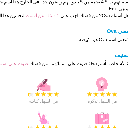
و هي "Em
 أسمك Ova? من فضلك اجب على
5 اسئلة عن أسمك
لتحسين هذا 
عني Ova
عني اسم Ova هو : "بيضة
تصنيف
م . من فضلك
صوت على اسم
★
★
★
★
★
★
★
★
★
★
★
من السهل تذكره
من السهل كتابته
★
★
★
★
★
★
★
★
★
★
★