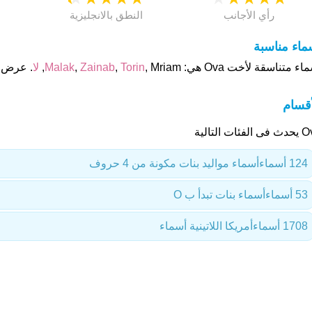
رأي الأجانب
النطق بالانجليزية
ماء مناسبة
اء متناسقة لأخت Ova هي:
, Mriam,
Torin
,
Zainab
,
Malak
لا
. عرض أ
أقسام
لفئات التالية
124 أسماء
أسماء مواليد بنات مكونة من 4 حروف
53 أسماء
أسماء بنات تبدأ ب O
1708 أسماء
أمريكا اللاتينية أسماء