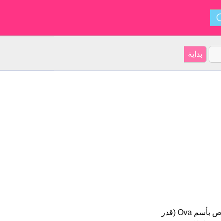
Ova هو اسم فتاة. أصل الأسم هو أميركا اللاتينية على موقعنا 23 الأشخاص بأسم Ova (قدر