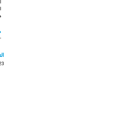
ا
هل
م
"م
ال
23 الأشخاص بأسم Ova صوت على اسمائه