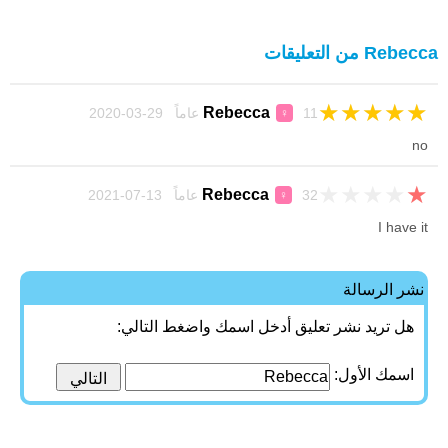
Rebecca من التعليقات
★
★
★
★
★
Rebecca
11 عاماً 29-03-2020
♀
no
★
★
★
★
★
Rebecca
32 عاماً 13-07-2021
♀
I have it
نشر الرسالة
هل تريد نشر تعليق أدخل اسمك واضغط التالي:
اسمك الأول: