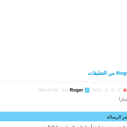
 من التعليقات
★
★
★
★
Roger
18 عاماً 09-05-2024
♂
كرأ
ر الرسالة