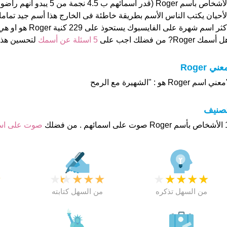
الأشخاص بأسم Roger (قدر اسمائهم ب 4.5
كثر اسم شهرة على الفايسبوك يستحوذ على 229 كنية Roger هو او هي "Roro
 أسمك Roger? من فضلك اجب على
5 اسئلة عن أسمك
لتحسين هذ
عني Roger
عني اسم Roger هو : "الشهيرة مع الرمح
تصنيف
م . من فضلك
صوت على ا
★
★
★
★
★
★
★
★
★
★
★
من السهل تذكره
من السهل كتابته