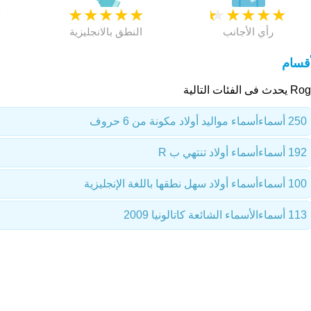
★
★
★
★
★
★
★
★
★
★
★
رأي الأجانب
النطق بالانجليزية
أقسام
ث فى الفئات التالية
250 أسماء
أسماء مواليد أولاد مكونة من 6 حروف
192 أسماء
أسماء أولاد تنتهي ب R
100 أسماء
أسماء أولاد سهل نطقها باللغة الإنجليزية
113 أسماء
الأسماء الشائعة كاتالونيا 2009