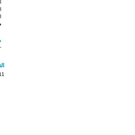
ا
هل
م
"م
ال
11 الأشخاص بأسم Roger صوت على اسمائه