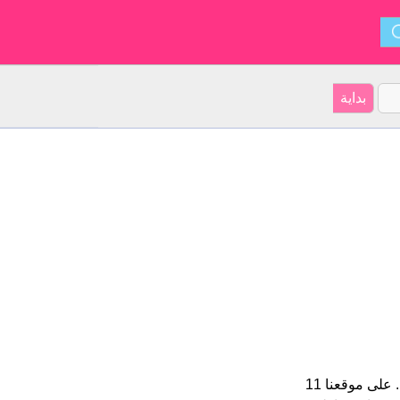
Roger هو اسم للبنين الأسم شكل من أشكال Rutger و ينشأ من ألماني. على موقعنا 11