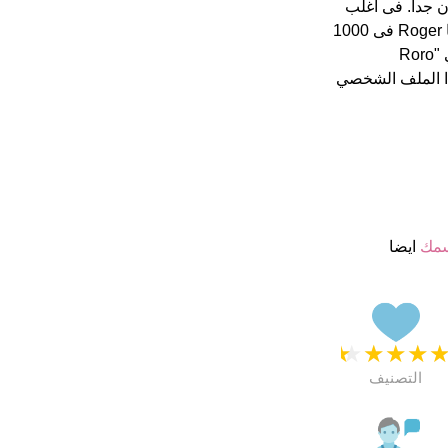
 نجمة من 5 يبدو انهم راضون جدا. فى اغلب
الأحيان يكتب الناس الأسم بطريقة خاطئة فى الخارج هذا أسم جيد تماما Roger فى 1000
ا الملف الشخصي
سمك
ايضا
★
★
★
★
التصنيف