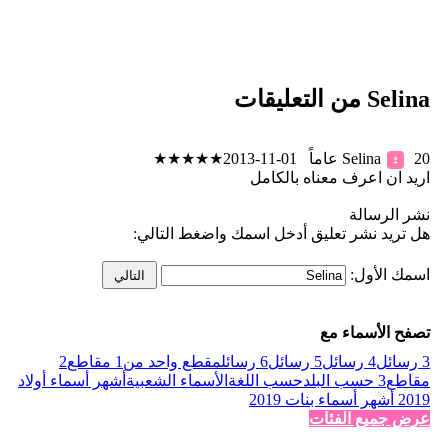
Selina من التعليقات
20 عاماً 01-11-2013
Selina
★
★
★
★
★
♀
اريد ان اعرف معناه بالكامل
نشر الرسالة
هل تريد نشر تعليق أدخل اسمك واضغط التالي:
اسمك الأول:
تصفح الأسماء مع
3 رسائل
4 رسائل
5 رسائل
6 رسائل
مقطع واحد من1
مقاطع2
مقاطع3
حسب البلد
حسب اللغة
الأسماء الشعبية
أشهر أسماء أولاد
2019
أشهر أسماء بنات 2019
عرض جميع الفئات