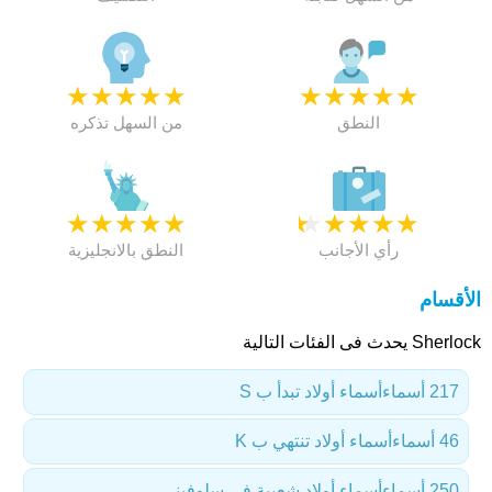
★
★
★
★
★
★
★
★
★
★
النطق
من السهل تذكره
★
★
★
★
★
★
★
★
★
★
رأي الأجانب
النطق بالانجليزية
الأقسام
Sherlock يحدث فى الفئات التالية
217 أسماء
أسماء أولاد تبدأ ب S
46 أسماء
أسماء أولاد تنتهي ب K
250 أسماء
أسماء أولاد شعبية في سلوفيني