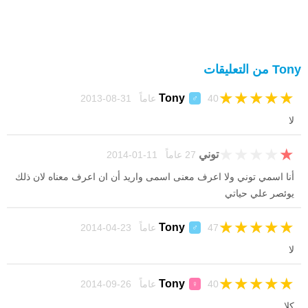
Tony من التعليقات
★
★
★
★
★
Tony
40 عاماً 31-08-2013
♂
لا
★
★
★
★
★
توني
27 عاماً 11-01-2014
أنا اسمي توني ولا اعرف معنى اسمى واريد أن ان اعرف معناه لان ذلك
يوئصر علي حياتي
★
★
★
★
★
Tony
47 عاماً 23-04-2014
♂
لا
★
★
★
★
★
Tony
40 عاماً 26-09-2014
♀
كلا