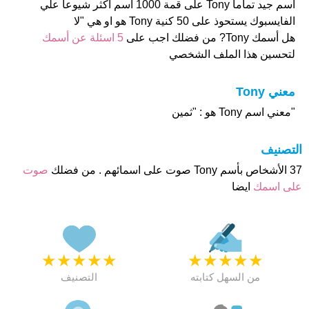
أسم جيد تماما Tony على قمة 1000 اسم اكثر شيوعا علي
الفايسبوك يستحوذ على 50 كنية Tony هو او هي "لا
هل أسمك Tony? من فضلك اجب على
5 اسئلة عن أسمك
لتحسين هذا الملف الشخصي
معني Tony
"معني اسم Tony هو : "ثمين
التصنيف
37 الأشخاص بأسم Tony صوت على اسمائهم . من فضلك
صوت
على اسمك
ايضا
★
★
★
★
★
★
★
★
★
★
من السهل كتابته
التصنيف