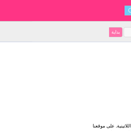
Victor و ينشأ من أميركا اللاتينية. على موقعنا