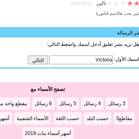
★
★
★
★
نالين
01-03-2016
تير بحب هالاسم ڤكتوريا
ر الرسالة
هل تريد نشر تعليق أدخل اسمك واضغط التالي:
اسمك الأول:
تصفح الأسماء مع
3 رسائل
4 رسائل
5 رسائل
6 رسائل
مقطع واحد من
مقاطع3
حسب البلد
حسب اللغة
الأسماء الشعبية
أشهر أ
أشهر أسماء بنات 2019