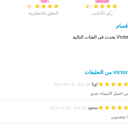
★
★
★
★
★
★
★
★
★
★
★
رأي الأجانب
النطق بالانجليزية
أقسام
 يحدث فى الفئات التالية
Vic من التعليقات
★
★
★
★
لونا
24 عاماً 16-09-2014
ن اجمل الاسماء عندي
★
★
★
★
سعود
26 عاماً 15-11-2014
ا تجحدوني