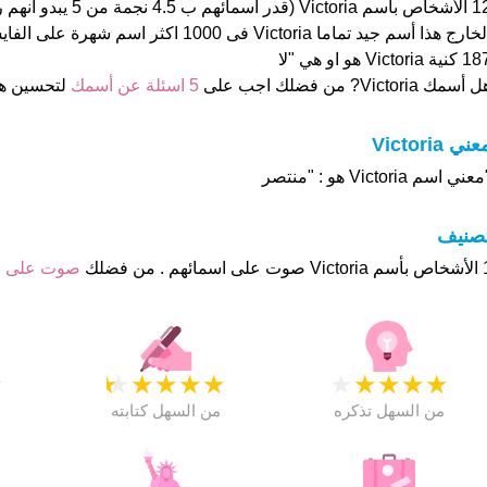
12 الأشخاص بأسم Victoria (قدر ا
الخارج هذا أسم جيد تماما Victoria فى 1000 اكثر 
كنية Victoria هو او هي "لا
 أسمك Victoria? من فضلك اجب على
5 اسئلة عن أسمك
لتحسين ه
ني Victoria
عني اسم Victoria هو : "منتصر
تصنيف
هم . من فضلك
صوت على 
★
★
★
★
★
★
★
★
★
★
★
من السهل تذكره
من السهل كتابته