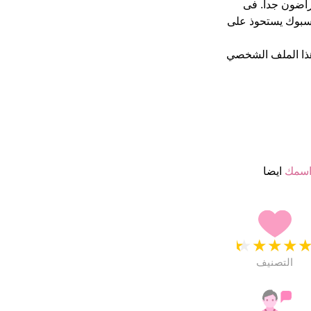
سمائهم ب 4.5 نجمة من 5 يبدو انهم راضون جدا. فى
اسم شهرة على الفايسبوك يستحوذ على
ذا الملف الشخصي
اسمك
ايضا
★
★
★
★
التصنيف