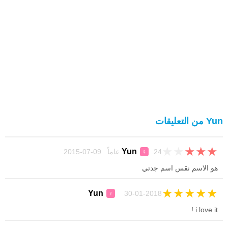
Yun من التعليقات
★
★
★
★
★
Yun
24 عاماً 09-07-2015
♀
هو الاسم نقس اسم جدتي
★
★
★
★
★
Yun
30-01-2018
♀
i love it !