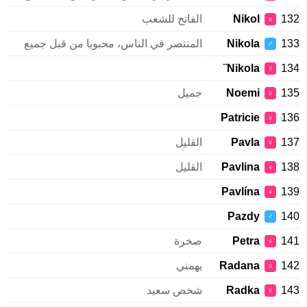
132
Nikol
الفاتح للشعب
♀
133
Nikola
المنتصر في الناس، محبوبا من قبل جميع
♂
Nikola¨
134
♀
135
Noemi
جميل
♀
Patricie
136
♀
137
Pavla
القليل
♀
138
Pavlina
القليل
♀
Pavlína
139
♀
Pazdy
140
♂
141
Petra
صخرة
♀
142
Radana
يهمني
♀
143
Radka
شخص سعيد
♀