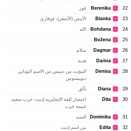
22
Berenika
فوز
♀
23
Blanka
الأبيض (الأشقر)، قوقازي
♀
24
Bohdana
الله
♀
Božena
25
♀
26
Dagmar
سلام
♀
27
Darina
هدية
♀
28
Denisa
المؤنث من دينيس من الاسم اليوناني
♀
ديونيسوس
29
Diana
تألق
♀
30
Dita
اختصار للغة الإنجليزية إديث. حرب سعيد،
♀
غنيمة حرب
31
Dominika
السيد
♀
32
Edita
من اسم إديث
♀