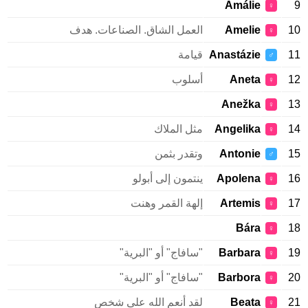
Amálie
9
♀
10
Amelie
العمل الشاق. الصناعات. هدف
♀
11
Anastázie
قيامة
♂
12
Aneta
أسلوب
♀
Anežka
13
♀
14
Angelika
مثل الملاك
♀
15
Antonie
وتقدر بثمن
♂
16
Apolena
ينتمون إلى أبولو
♀
17
Artemis
إلهة القمر وهنت
♀
Bára
18
♀
19
Barbara
"سافاج" أو "البرية"
♀
20
Barbora
"سافاج" أو "البرية"
♀
21
Beata
لقد أنعم الله على شخص
♀