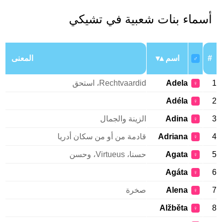
أسماء بنات شعبية في تشيكي
#
اسم
المعنى
♂
1
Adela
Rechtvaardid، استحق
♀
Adéla
2
♀
3
Adina
الزينة والجمال
♀
4
Adriana
قادمة من أو من سكان أدريا
♀
5
Agata
حسنا، Virtueus، وحسن
♀
Agáta
6
♀
7
Alena
صخرة
♀
Alžběta
8
♀