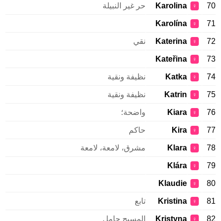
70
Karolina
حر غير النبيلة
♀
Karolína
71
♀
72
Katerina
نقي
♀
Kateřina
73
♀
74
Katka
نظيفة ونقية
♀
75
Katrin
نظيفة ونقية
♀
76
Kiara
واضحة؛
♀
77
Kira
حاكم
♀
78
Klara
مشرق، لامعة، لامعة
♀
Klára
79
♀
Klaudie
80
♀
81
Kristina
تابع
♀
82
Kristyna
المسيح حامل
♀