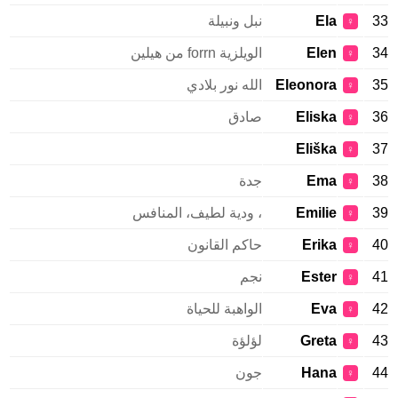
33
Ela
نبل ونبيلة
♀
34
Elen
الويلزية forrn من هيلين
♀
35
Eleonora
الله نور بلادي
♀
36
Eliska
صادق
♀
Eliška
37
♀
38
Ema
جدة
♀
39
Emilie
، ودية لطيف، المنافس
♀
40
Erika
حاكم القانون
♀
41
Ester
نجم
♀
42
Eva
الواهبة للحياة
♀
43
Greta
لؤلؤة
♀
44
Hana
جون
♀