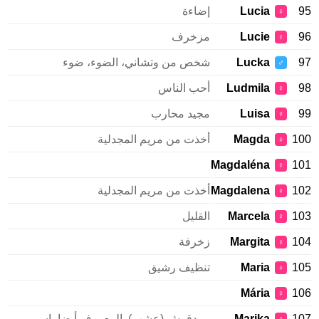
95
Lucia
إضاءة
♀
96
Lucie
مزخرف
♀
97
Lucka
شخص من وتشاني، الضوء، ضوء
♂
98
Ludmila
أحب الناس
♀
99
Luisa
مجيد محارب
♀
100
Magda
أخذت من مريم المجدلية
♀
Magdaléna
101
♀
102
Magdalena
أخذت من مريم المجدلية
♀
103
Marcela
القليل
♀
104
Margita
زخرفة
♀
105
Maria
تنظيف رشيق
♀
Mária
106
♀
107
Marika
مردقوش (عشب). المعروف أيضا باسم