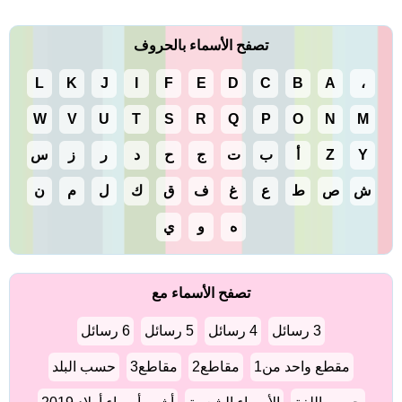
تصفح الأسماء بالحروف
L
K
J
I
F
E
D
C
B
A
،
W
V
U
T
S
R
Q
P
O
N
M
Y
Z
أ
ب
ت
ج
ح
د
ر
ز
س
ش
ص
ط
ع
غ
ف
ق
ك
ل
م
ن
ه
و
ي
تصفح الأسماء مع
3 رسائل
4 رسائل
5 رسائل
6 رسائل
مقطع واحد من1
مقاطع2
مقاطع3
حسب البلد