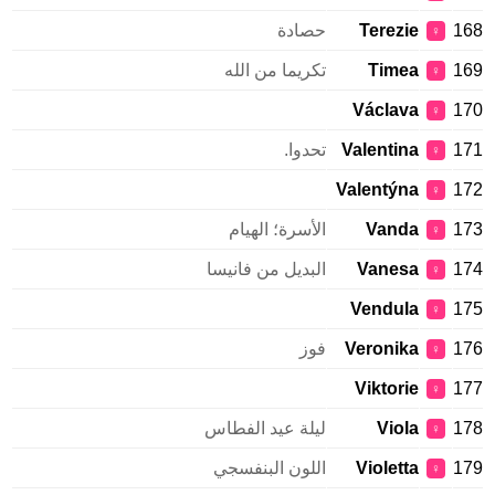
168
Terezie
حصادة
♀
169
Timea
تكريما من الله
♀
Václava
170
♀
171
Valentina
تحدوا.
♀
Valentýna
172
♀
173
Vanda
الأسرة؛ الهيام
♀
174
Vanesa
البديل من فانيسا
♀
Vendula
175
♀
176
Veronika
فوز
♀
Viktorie
177
♀
178
Viola
ليلة عيد الفطاس
♀
179
Violetta
اللون البنفسجي
♀