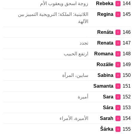
144
Rebeka
زوجة اسحق ويعقوب الأم
♀
145
Regina
اللاتينية: الملكة؛ النرويجية التمييز بين
♀
الآلهة
Renáta
146
♀
147
Renata
تجدد
♀
148
Romana
ارتفع الحبيب
♀
Rozálie
149
♀
150
Sabina
سابين، المرأة
♀
Samanta
151
♀
152
Sara
أميرة
♀
Sára
153
♀
154
Sarah
الأميرة، الأمراء
♀
Šárka
155
♀