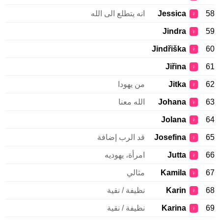
58
Jessica
انه يتطلع الى الله
♀
Jindra
59
♀
Jindřiška
60
♀
Jiřina
61
♀
62
Jitka
من يهودا
♀
63
Johana
الله معنا
♀
Jolana
64
♀
65
Josefina
قد الرب إضافة
♀
66
Jutta
امرأة، يهوديه
♀
67
Kamila
مثالي
♀
68
Karin
نظيفة / نقية
♀
69
Karina
نظيفة / نقية
♀