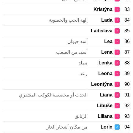
Kristýna
83
♀
84
Lada
إلهة الحب والخصوبة
♀
Ladislava
85
♀
86
Lea
أسد حيوان
♀
87
Lena
أسد، من الصعب
♀
88
Lenka
مملد
♀
89
Leona
رعد
♀
Leontýna
90
♀
91
Liana
الحدث أو مخصصة لكوكب المشتري
♀
Libuše
92
♀
93
Liliana
الزنابق
♀
94
Lorin
من مكان أشجار الغار
♂