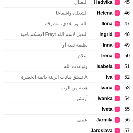
45
Hedvika
النضال
♀
46
Helena
الشعلة، واشعاعا
♀
47
Ilona
الله نور بلادي، مشرقة
♀
48
Ingrid
البديل لاسم الله Freyr الإسكندنافية
♀
49
Inna
نظيفة نقية أو
♀
50
Irena
سلام
♀
51
Isabela
وتوعدت الله
♀
52
Iva
A تسلق نباتات الزينة دائمة الخضرة
♀
53
Ivana
هدية من الرب
♀
54
Ivanka
آرتشر
♀
Iveta
55
♀
56
Jarmila
عنيف
♀
Jaroslava
57
♀