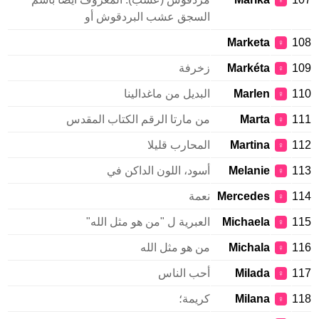
♀
السجق عشب البردقوش أو
Marketa
108
♀
109
Markéta
زخرفة
♀
110
Marlen
البديل من ماغدالينا
♀
111
Marta
من مارتا الرقم الكتاب المقدس
♀
112
Martina
المحارب قليلا
♀
113
Melanie
أسود، اللون الداكن في
♀
114
Mercedes
نعمة
♀
115
Michaela
العبرية ل "من هو مثل الله"
♀
116
Michala
من هو مثل الله
♀
117
Milada
أحب الناس
♀
118
Milana
كريمة؛
♀