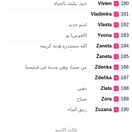
180
Vivien
حية، مليئة بالحياة
♀
Vladimíra
181
♀
182
Vlasta
اسم جديد
♀
183
Yvona
(القوس) يو
♀
184
Zaneta
الله سيصدره هدية كريمة
♀
Žaneta
185
♀
186
Zdenka
من صيدا، وهي مدينة في فينيسيا
♀
Zdeňka
187
♀
188
Zlata
ذهبي
♀
189
Zora
صباح
♀
190
Zuzana
زنبق الماء
♀
فئات الاسم