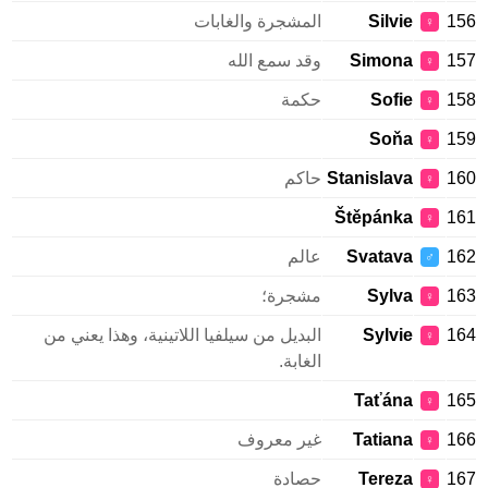
156
Silvie
المشجرة والغابات
♀
157
Simona
وقد سمع الله
♀
158
Sofie
حكمة
♀
Soňa
159
♀
160
Stanislava
حاكم
♀
Štěpánka
161
♀
162
Svatava
عالم
♂
163
Sylva
مشجرة؛
♀
164
Sylvie
البديل من سيلفيا اللاتينية، وهذا يعني من
♀
الغابة.
Taťána
165
♀
166
Tatiana
غير معروف
♀
167
Tereza
حصادة
♀