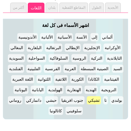
الأبجدية
الطول
المقاطع اللفظية
بلدان
اللغات
أكثر من
اشهر الأسماء فى كل لغة
ألماني
إلى
الآنسة
الأسبانية
الألبانية
الأندونيسية
الأوكرانية
الإنجليزية
الإيطالي
البرتغالية
البلغارية
البنغالي
التايلاندية
التركية
الروسية
السلوفاكية
السواحلية
السويدية
السيد
الصينية المبسطة
العربية
الفرنسية
الفلبينية
الفنلندية
الفيتنامية
الكانادا
الكورية
اللاتفية
اللتوانية
اللغة العبرية
النرويجية
الهندية
الهنغارية
الهولندية
اليابانية
اليونانية
بولندي
تا
تشيكي
جنوب افريقيا
حبشي
دانماركي
روماني
سلوفيني
كاتالونيا