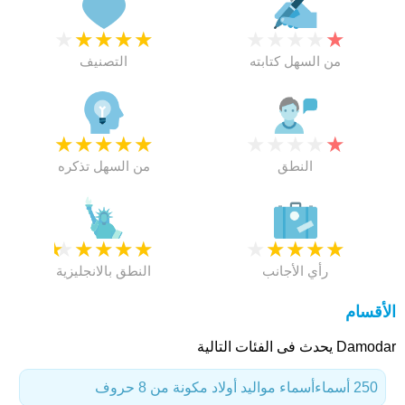
★
★
★
★
★
★
★
★
★
★
من السهل كتابته
التصنيف
★
★
★
★
★
★
★
★
★
★
النطق
من السهل تذكره
★
★
★
★
★
★
★
★
★
★
رأي الأجانب
النطق بالانجليزية
الأقسام
Damodar يحدث فى الفئات التالية
250 أسماء
أسماء مواليد أولاد مكونة من 8 حروف