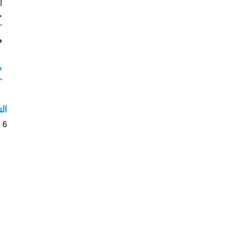
"
هل
م
"م
ال
6 الأشخاص بأسم Shinju صوت على اسمائهم . من فضلك