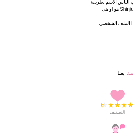
حيان يكتب الناس الأسم بطريقة
خاطئة متحدثون اللغة الانجليزية يمكن ان يعانو فى نطق هذا الأسم كنية Shinju هو او هي
ا الملف الشخصي
مك
ايضا
★
★
★
★
التصنيف