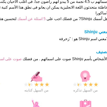
اسمائهم ب 4.5 نجمة من 5 يبدو انهم راضون جدا. فى اغلب الأ
ساكورا
 أسمك Shinju? من فضلك اجب على
5 اسئلة عن أسمك
لتحسين هذ
عني Shinju
عني اسم Shinju هو : "زخرفة
تصنيف
صوت على اس
★
★
★
★
★
★
★
★
★
★
★
من السهل تذكره
من السهل كتابته