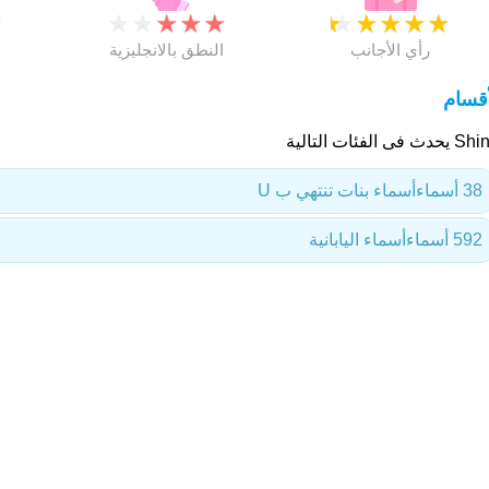
★
★
★
★
★
★
★
★
★
★
★
رأي الأجانب
النطق بالانجليزية
أقسام
دث فى الفئات التالية
38 أسماء
أسماء بنات تنتهي ب U
592 أسماء
أسماء اليابانية