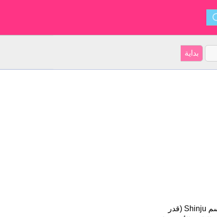
Shinju هو اسم فتاة. أصل الأسم هو اليابانية على موقعنا 6 الأشخاص بأسم Shinju (قدر