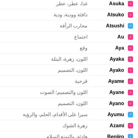
Asuka
غدا، عطر، عطر
♀
Atsuko
دافئة وودية، ودية
♀
Atsushi
محارب الرأفة
♂
Au
اجتماع
♀
Aya
وقع
♀
Ayaka
اللون، زهرة، البتلة
♀
Ayako
اللون، التصميم
♀
Ayame
قزحية
♀
Ayane
اللون والتصميم؛ الصوت
♀
Ayano
اللون، التصميم
♀
Ayumu
سيرا على الأقدام، الحلم، والرؤية
♂
Azami
زهرة الشوك
♀
Benjiro
هادئة، والتمتع السلام
♂