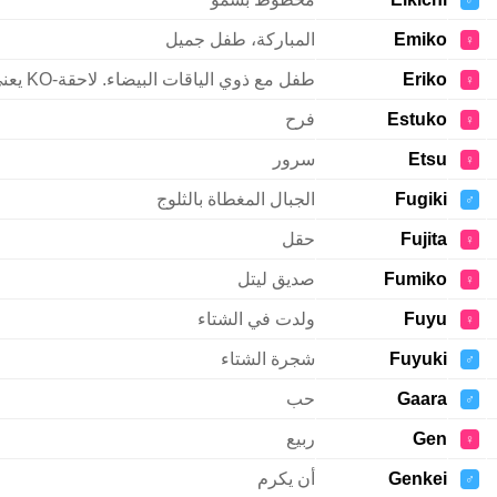
♂
Emiko
المباركة، طفل جميل
♀
Eriko
طفل مع ذوي الياقات البيضاء. لاحقة-KO يعني الطفل
♀
Estuko
فرح
♀
Etsu
سرور
♀
Fugiki
الجبال المغطاة بالثلوج
♂
Fujita
حقل
♀
Fumiko
صديق ليتل
♀
Fuyu
ولدت في الشتاء
♀
Fuyuki
شجرة الشتاء
♂
Gaara
حب
♂
Gen
ربيع
♀
Genkei
أن يكرم
♂