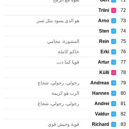
♂
Triini
72
♀
73
Arno
هو الذي يسود مثل نسر
♂
Sten
74
♂
75
Rein
المشورة، محامي
♂
76
Erki
حاكم كاملة
♂
77
Artur
قويا كما دب.
♂
Külli
78
♀
79
Andreas
رجولي، رجولي، شجاع
♂
80
Hannes
الرب هو كريمة
♂
81
Andrei
رجولي، رجولي، شجاع
♂
Valdur
82
♂
83
Richard
قوية وجيش قوي
♂