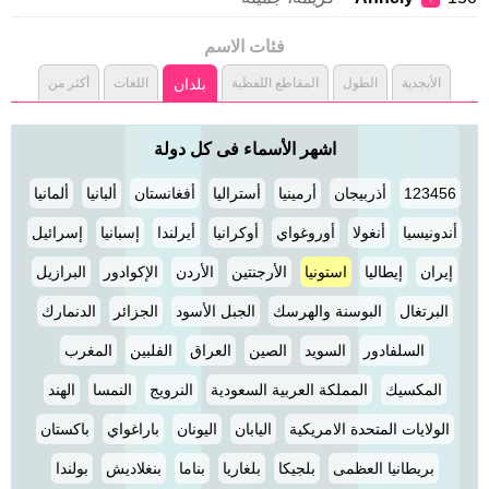
فئات الاسم
الأبجدية
الطول
المقاطع اللفظية
بلدان
اللغات
أكثر من
اشهر الأسماء فى كل دولة
123456
أذربيجان
أرمينيا
أستراليا
أفغانستان
ألبانيا
ألمانيا
أندونيسيا
أنغولا
أوروغواي
أوكرانيا
أيرلندا
إسبانيا
إسرائيل
إيران
إيطاليا
استونيا
الأرجنتين
الأردن
الإكوادور
البرازيل
البرتغال
البوسنة والهرسك
الجبل الأسود
الجزائر
الدنمارك
السلفادور
السويد
الصين
العراق
الفلبين
المغرب
المكسيك
المملكة العربية السعودية
النرويج
النمسا
الهند
الولايات المتحدة الامريكية
اليابان
اليونان
باراغواي
باكستان
بريطانيا العظمى
بلجيكا
بلغاريا
بناما
بنغلاديش
بولندا