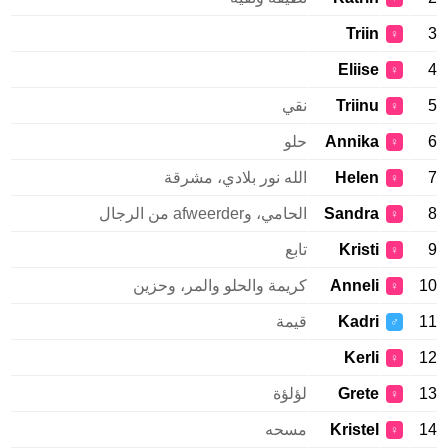
Triin
3
♀
Eliise
4
♀
5
Triinu
نقي
♀
6
Annika
حلو
♀
7
Helen
الله نور بلادي، مشرقة
♀
8
Sandra
الحامي، وafweerder من الرجال
♀
9
Kristi
تابع
♀
10
Anneli
كريمة والحلو والمر، وحزين
♀
11
Kadri
قيمة
♂
Kerli
12
♀
13
Grete
لؤلؤة
♀
14
Kristel
مسحه
♀