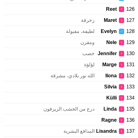
Reet
126
♀
127
Maret
زخرفة
♀
128
Evelyn
لطيفة، مقبولة
♂
129
Nele
ومقرن
♀
130
Jennifer
خصب
♀
131
Marge
لؤلؤة
♀
132
Ilona
الله نور بلادي، مشرقة
♀
Silvia
133
♀
Külli
134
♀
135
Linda
درع من الخشب الزيزفون
♀
Ragne
136
♀
137
Lisandra
المدافع البشرية
♀