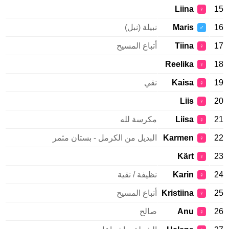
Liina
15
♀
16
Maris
نبيلة (نبل)
♂
17
Tiina
أتباع المسيح
♀
Reelika
18
♀
19
Kaisa
نقي
♀
Liis
20
♀
21
Liisa
مكرسة لله
♀
22
Karmen
البديل من الكرمل - بستان مثمر
♀
Kärt
23
♀
24
Karin
نظيفة / نقية
♀
25
Kristiina
أتباع المسيح
♀
26
Anu
صالح
♀