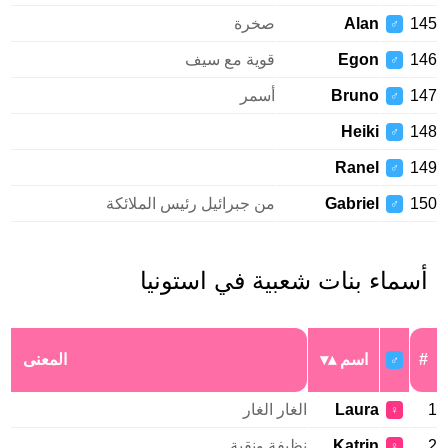
145
Alan
صخرة
♂
146
Egon
قوية مع سيف
♂
147
Bruno
أسمر
♂
Heiki
148
♂
Ranel
149
♂
150
Gabriel
من جبرائيل رئيس الملائكة
♂
أسماء بنات شعبية في استونيا
#
اسم
المعنى
♂
1
Laura
الغار الغار
♀
2
Katrin
نظيفة ونقية
♀