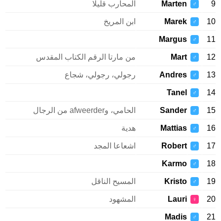
9
Marten
المحارب قليلا
♂
10
Marek
ابن المريخ
♂
Margus
11
♂
12
Mart
من مارتا الرقم الكتاب المقدس
♂
13
Andres
رجولي، رجولي، شجاع
♂
Tanel
14
♂
15
Sander
الحامي، وafweerder من الرجال
♂
16
Mattias
هدية
♂
17
Robert
اشعاعا المجد
♂
Karmo
18
♂
19
Kristo
المسيح الناقل
♂
20
Lauri
المشهود
♀
Madis
21
♂