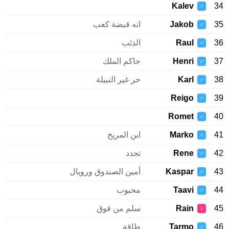
Kalev
34
♂
35
Jakob
انه قبضة كعب
♂
36
Raul
الذئب
♂
37
Henri
حاكم الملك
♂
38
Karl
حر غير النبيلة
♂
Reigo
39
♂
Romet
40
♂
41
Marko
ابن المريخ
♂
42
Rene
تجدد
♂
43
Kaspar
أمين الصندوق ورويال
♂
44
Taavi
محبوب
♂
45
Rain
سلم من فوق
♀
46
Tarmo
طاقة
♂