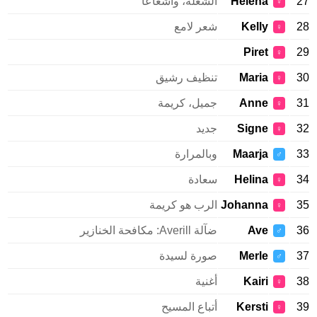
27
Helena
الشعلة، واشعاعا
♀
28
Kelly
شعر لامع
♀
Piret
29
♀
30
Maria
تنظيف رشيق
♀
31
Anne
جميل، كريمة
♀
32
Signe
جديد
♀
33
Maarja
وبالمرارة
♂
34
Helina
سعادة
♀
35
Johanna
الرب هو كريمة
♀
36
Ave
ضآلة Averill: مكافحة الخنازير
♂
37
Merle
صورة لسيدة
♂
38
Kairi
أغنية
♀
39
Kersti
أتباع المسيح
♀