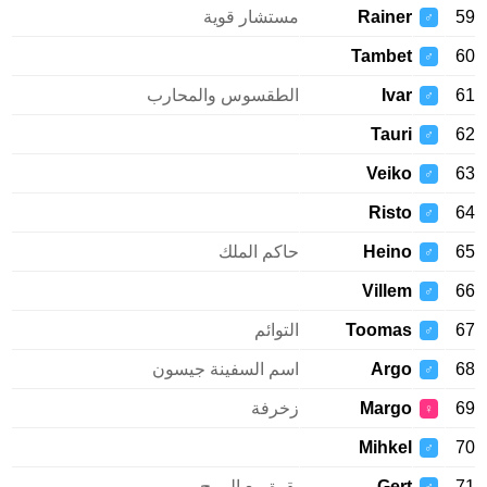
59
Rainer
مستشار قوية
♂
Tambet
60
♂
61
Ivar
الطقسوس والمحارب
♂
Tauri
62
♂
Veiko
63
♂
Risto
64
♂
65
Heino
حاكم الملك
♂
Villem
66
♂
67
Toomas
التوائم
♂
68
Argo
اسم السفينة جيسون
♂
69
Margo
زخرفة
♀
Mihkel
70
♂
71
Gert
بقوة مع الرمح