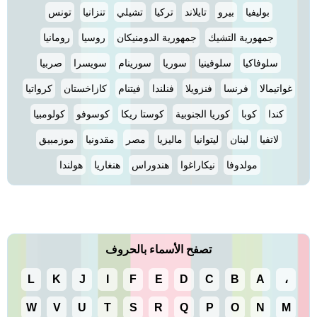
بوليفيا
بيرو
تايلاند
تركيا
تشيلي
تنزانيا
تونس
جمهورية التشيك
جمهورية الدومنيكان
روسيا
رومانيا
سلوفاكيا
سلوفينيا
سوريا
سورينام
سويسرا
صربيا
غواتيمالا
فرنسا
فنزويلا
فنلندا
فيتنام
كازاخستان
كرواتيا
كندا
كوبا
كوريا الجنوبية
كوستا ريكا
كوسوفو
كولومبيا
لاتفيا
لبنان
ليتوانيا
ماليزيا
مصر
مقدونيا
موزمبيق
مولدوفا
نيكاراغوا
هندوراس
هنغاريا
هولندا
تصفح الأسماء بالحروف
L
K
J
I
F
E
D
C
B
A
،
W
V
U
T
S
R
Q
P
O
N
M