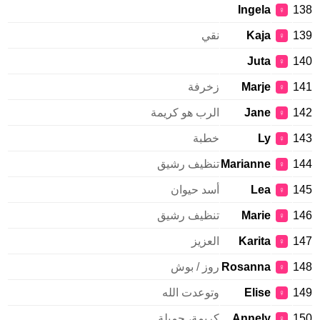
Ingela
138
♀
139
Kaja
نقي
♀
Juta
140
♀
141
Marje
زخرفة
♀
142
Jane
الرب هو كريمة
♀
143
Ly
خطبة
♀
144
Marianne
تنظيف رشيق
♀
145
Lea
أسد حيوان
♀
146
Marie
تنظيف رشيق
♀
147
Karita
العزيز
♀
148
Rosanna
روز / بوش
♀
149
Elise
وتوعدت الله
♀
150
Annely
كريمة، جميلة
♀