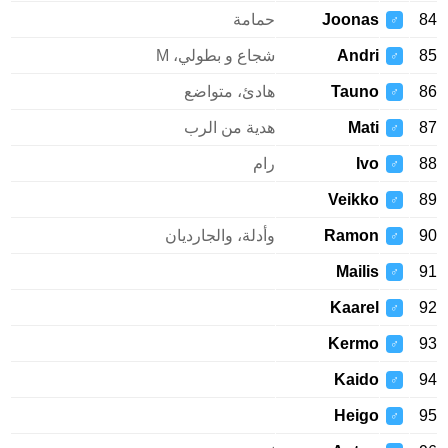
84
Joonas
حمامة
♂
85
Andri
شجاع و بطولي، M
♂
86
Tauno
هادئ، متواضع
♂
87
Mati
هدية من الرب
♂
88
Ivo
رام
♂
Veikko
89
♂
90
Ramon
وأدلة، والجارديان
♂
Mailis
91
♂
Kaarel
92
♂
Kermo
93
♂
Kaido
94
♂
Heigo
95
♂