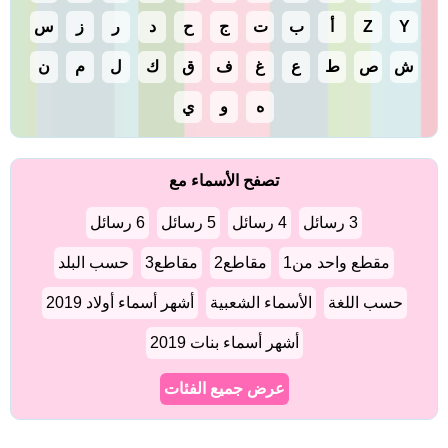
Y
Z
أ
ب
ت
ج
ح
د
ر
ز
س
ش
ص
ط
ع
غ
ف
ق
ك
ل
م
ن
ه
و
ي
تصفح الأسماء مع
3 رسائل
4 رسائل
5 رسائل
6 رسائل
مقطع واحد من1
مقاطع2
مقاطع3
حسب البلد
حسب اللغة
الأسماء الشعبية
أشهر أسماء أولاد 2019
أشهر أسماء بنات 2019
عرض جميع الفئات