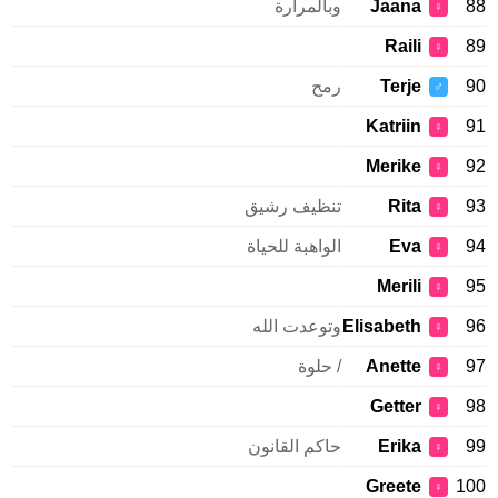
88
Jaana
وبالمرارة
♀
Raili
89
♀
90
Terje
رمح
♂
Katriin
91
♀
Merike
92
♀
93
Rita
تنظيف رشيق
♀
94
Eva
الواهبة للحياة
♀
Merili
95
♀
96
Elisabeth
وتوعدت الله
♀
97
Anette
/ حلوة
♀
Getter
98
♀
99
Erika
حاكم القانون
♀
Greete
100
♀