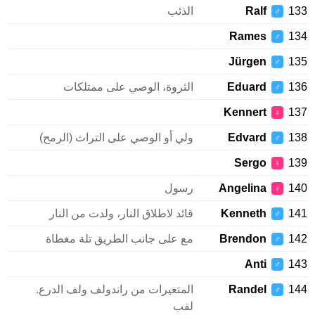
133
Ralf
الذئب
♂
Rames
134
♂
Jürgen
135
♂
136
Eduard
الثروة، الوصي على ممتلكات
♂
Kennert
137
♀
138
Edvard
ولي أو الوصي على التراث (الرمح)
♂
Sergo
139
♀
140
Angelina
رسول
♀
141
Kenneth
قائد لاطلاق النار، ولدت من النار
♂
142
Brendon
مع على جانب الطريق تلة مغطاة
♂
Anti
143
♂
144
Randel
المتغيرات من راندولف ولف الدرع.
♂
لقب