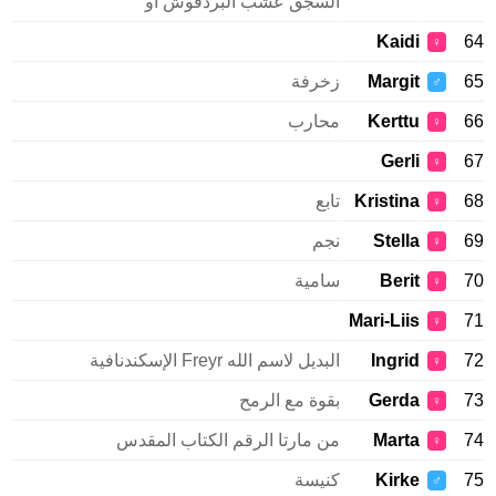
السجق عشب البردقوش أو
Kaidi
64
♀
65
Margit
زخرفة
♂
66
Kerttu
محارب
♀
Gerli
67
♀
68
Kristina
تابع
♀
69
Stella
نجم
♀
70
Berit
سامية
♀
Mari-Liis
71
♀
72
Ingrid
البديل لاسم الله Freyr الإسكندنافية
♀
73
Gerda
بقوة مع الرمح
♀
74
Marta
من مارتا الرقم الكتاب المقدس
♀
75
Kirke
كنيسة
♂