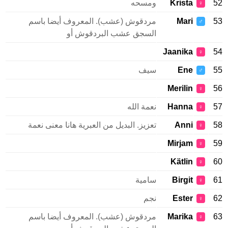
52
Krista
ومسحه
♀
53
Mari
مردقوش (عشب). المعروف أيضا باسم
♂
السجق عشب البردقوش أو
Jaanika
54
♀
55
Ene
سيف
♂
Merilin
56
♀
57
Hanna
نعمة الله
♀
58
Anni
تعزيز. البديل من العبرية هانا معنى نعمة
♀
Mirjam
59
♀
Kätlin
60
♀
61
Birgit
سامية
♀
62
Ester
نجم
♀
63
Marika
مردقوش (عشب). المعروف أيضا باسم
♀