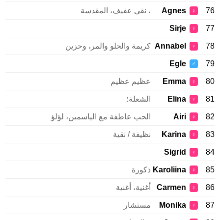
76
Agnes
، نقي عفيف، المقدسة
♀
Sirje
77
♀
78
Annabel
كريمة والحلو والمر، وحزين
♀
Egle
79
♂
80
Emma
عظيم عظيم
♀
81
Elina
الشعلة؛
♀
82
Airi
الحب عاطفة مع الياسمين، لؤلؤ
♀
83
Karina
نظيفة / نقية
♀
Sigrid
84
♀
85
Karoliina
ذكورة
♀
86
Carmen
أغنية، أغنية
♀
87
Monika
مستشار
♀