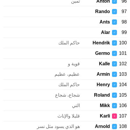
96
Anton
ثمين
♂
Rando
97
♂
Ants
98
♂
Alar
99
♂
100
Hendrik
حاكم الملك
♂
Germo
101
♂
102
Kalle
قوية و
♂
103
Armin
عظيم، عظيم
♂
104
Henry
حاكم الملك
♂
105
Roland
شجاع، شجاع
♂
106
Mikk
التي
♂
107
Karli
قليلا والإناث
♀
108
Arnold
هو الذي يسود مثل نسر
♂