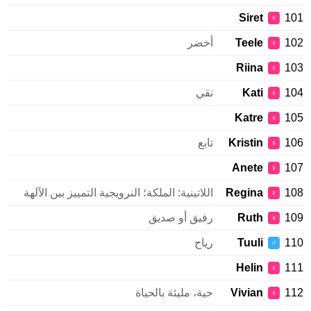
Siret
101
♀
102
Teele
أخضر
♀
Riina
103
♀
104
Kati
نقي
♀
Katre
105
♀
106
Kristin
تابع
♀
Anete
107
♀
108
Regina
اللاتينية: الملكة؛ النرويجية التمييز بين الآلهة
♀
109
Ruth
رفيق أو صديق
♀
110
Tuuli
رياح
♂
Helin
111
♀
112
Vivian
حية، مليئة بالحياة
♀