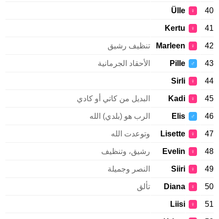
Ülle
40
♀
Kertu
41
♀
42
Marleen
تنظيف رشيق
♀
43
Pille
الأحقاد الجرمانية
♂
Sirli
44
♀
45
Kadi
البديل من كاتي أو كادي
♀
46
Elis
الرب هو (بلدي) الله
♂
47
Lisette
وتوعدت الله
♀
48
Evelin
رشيق، وتنظيف
♀
49
Siiri
النصر وجميلة
♀
50
Diana
تألق
♀
Liisi
51
♀