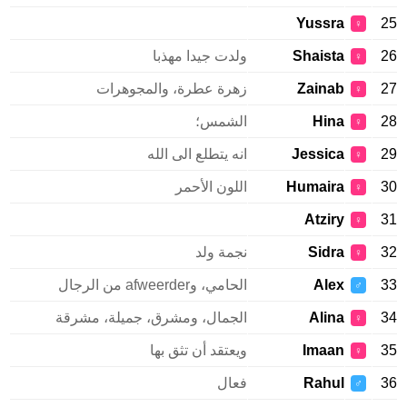
Yussra
25
♀
26
Shaista
ولدت جيدا مهذبا
♀
27
Zainab
زهرة عطرة، والمجوهرات
♀
28
Hina
الشمس؛
♀
29
Jessica
انه يتطلع الى الله
♀
30
Humaira
اللون الأحمر
♀
Atziry
31
♀
32
Sidra
نجمة ولد
♀
33
Alex
الحامي، وafweerder من الرجال
♂
34
Alina
الجمال، ومشرق، جميلة، مشرقة
♀
35
Imaan
ويعتقد أن تثق بها
♀
36
Rahul
فعال
♂