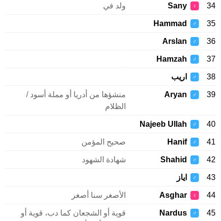
34
Sany
ولد في
♀
Hammad
35
♂
Arslan
36
♂
Hamzah
37
♂
38
اريب
♂
39
Aryan
منشؤها من أدريا أو مملة أسود /
♂
الظلام
Najeeb Ullah
40
♂
41
Hanif
صحيح المؤمن
♂
42
Shahid
شهادة الشهود
♂
43
اياز
♂
44
Asghar
الأصغر سنا أصغر
♀
45
Nardus
قوية أو الشجعان كما دب، قوية أو
♂