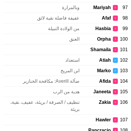
97
Mariyah
وبالمرارة
♀
98
Afaf
عفيفة فاضلة نقية لائق
♀
99
Hasbia
من الولادة النبيلة
♀
100
Orpha
العنق
♀
Shamaila
101
♀
102
Atiah
استعداد
♂
103
Marko
ابن المريخ
♂
104
Afida
ضآلة Averill: مكافحة الخنازير
♀
105
Janeeta
هدية من الرب
♀
106
Zakia
تنظيف / الصرفة / بريئة، عفيف، نقية،
♀
بريئة
Hawler
107
♀
Pancracio
108
♀