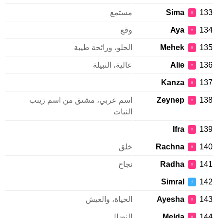
133
Sima
مستمع
♀
134
Aya
وقع
♀
135
Mehek
الحلو، ورائحة طيبة
♀
136
Alie
عالية، النبيلة
♀
Kanza
137
♀
138
Zeynep
اسم عربي، مشتق من اسم زينب
♀
النبات
Ifra
139
♀
140
Rachna
خلق
♀
141
Radha
نجاح
♀
Simral
142
♂
143
Ayesha
الحياة، والعيش
♀
144
Melda
النضال
♀