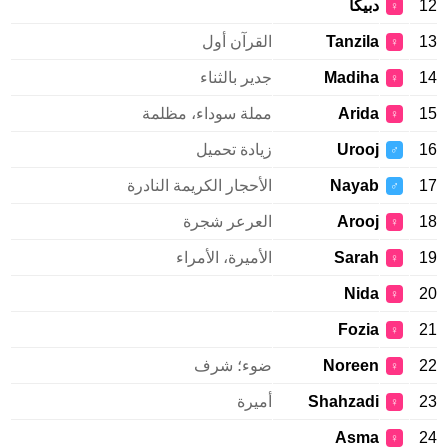
12
دبيكا
♀
13
Tanzila
القرآن أول
♀
14
Madiha
جدير بالثناء
♀
15
Arida
مملة سوداء، مظلمة
♀
16
Urooj
زيادة تحميل
♂
17
Nayab
الأحجار الكريمة النادرة
♂
18
Arooj
العرعر شجرة
♀
19
Sarah
الأميرة، الأمراء
♀
Nida
20
♀
Fozia
21
♀
22
Noreen
ضوء؛ شرف
♀
23
Shahzadi
أميرة
♀
Asma
24
♀