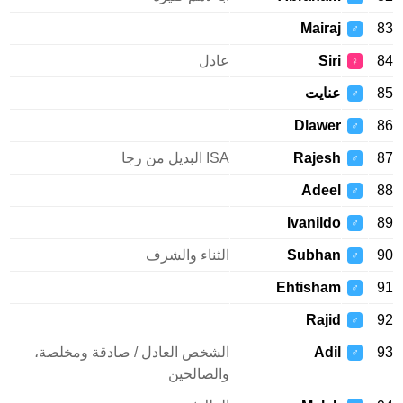
Mairaj
83
♂
84
Siri
عادل
♀
85
عنایت
♂
Dlawer
86
♂
87
Rajesh
ISA البديل من رجا
♂
Adeel
88
♂
Ivanildo
89
♂
90
Subhan
الثناء والشرف
♂
Ehtisham
91
♂
Rajid
92
♂
93
Adil
الشخص العادل / صادقة ومخلصة،
♂
والصالحين