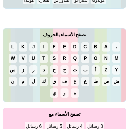
مولدوفا
نيكاراغوا
هندوراس
هنغاريا
هولندا
تصفح الأسماء بالحروف
L
K
J
I
F
E
D
C
B
A
،
W
V
U
T
S
R
Q
P
O
N
M
Y
Z
أ
ب
ت
ج
ح
د
ر
ز
س
ش
ص
ط
ع
غ
ف
ق
ك
ل
م
ن
ه
و
ي
تصفح الأسماء مع
3 رسائل
4 رسائل
5 رسائل
6 رسائل