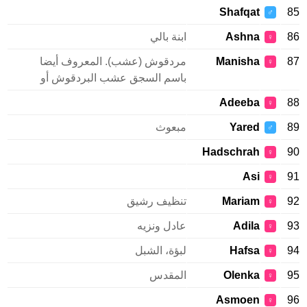
Shafqat
85
♂
86
Ashna
ابنة بالي
♀
87
Manisha
مردقوش (عشب). المعروف أيضا
♀
باسم السجق عشب البردقوش أو
Adeeba
88
♀
89
Yared
مبعوث
♂
Hadschrah
90
♀
Asi
91
♀
92
Mariam
تنظيف رشيق
♀
93
Adila
عادل ونزيه
♀
94
Hafsa
لبؤة، الشبل
♀
95
Olenka
المقدس
♀
Asmoen
96
♀