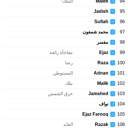
94
Malek
الملك؛
♂
Jadish
95
♂
Sufiah
96
♂
97
محمد شمعون
♂
98
مفسر
♂
99
Ejaz
مفاجأة رائعة
♂
100
Raza
رضا
♂
101
Adnan
المستوطن
♂
102
Malik
ملك
♂
103
Jamshed
حرق الشمس
♂
104
نواف
♂
Ejaz Farooq
105
♂
106
Razak
العابد
♂