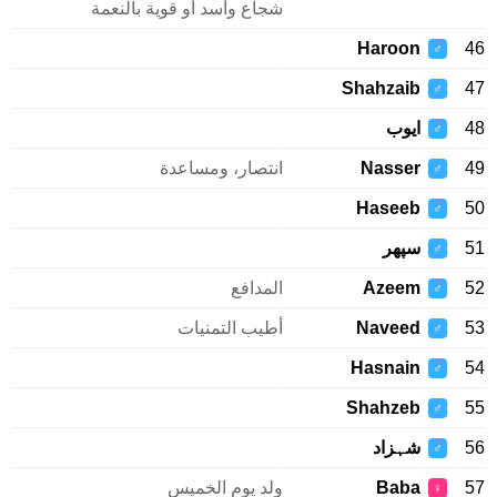
شجاع وأسد أو قوية بالنعمة
Haroon
46
♂
Shahzaib
47
♂
48
ایوب
♂
49
Nasser
انتصار، ومساعدة
♂
Haseeb
50
♂
51
سپهر
♂
52
Azeem
المدافع
♂
53
Naveed
أطيب التمنيات
♂
Hasnain
54
♂
Shahzeb
55
♂
56
شہزاد
♂
57
Baba
ولد يوم الخميس
♀