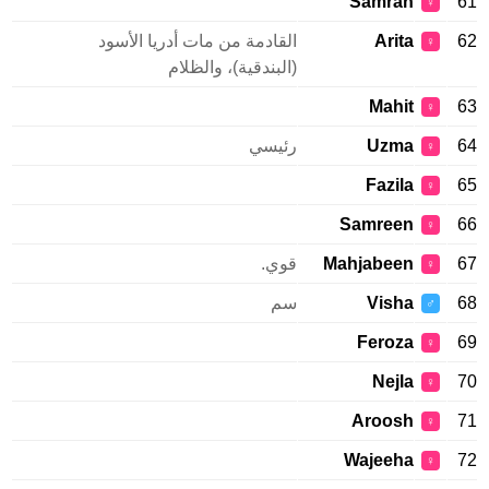
Samrah
61
♀
62
Arita
القادمة من مات أدريا الأسود
♀
(البندقية)، والظلام
Mahit
63
♀
64
Uzma
رئيسي
♀
Fazila
65
♀
Samreen
66
♀
67
Mahjabeen
قوي.
♀
68
Visha
سم
♂
Feroza
69
♀
Nejla
70
♀
Aroosh
71
♀
Wajeeha
72
♀