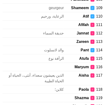
geurgeur
Shameem
109
♂
110
Atif
الرعاية، ورحيم
♂
Afifah
111
♀
112
Jannat
حديقة السماء
♀
Zareen
113
♀
114
Pant
والد لانسلوت
♂
115
Atufa
الرأفة نوع
♀
Maryum
116
♀
117
Aisha
الذين يعيشون سعداء، أنثى،، الحياة أو
♀
الحياة الطيبة
118
Paola
كلاين؛
♀
Shazma
119
♀