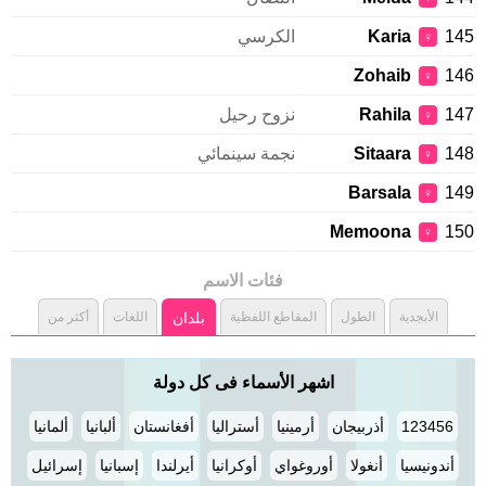
145
Karia
الكرسي
♀
Zohaib
146
♀
147
Rahila
نزوح رحيل
♀
148
Sitaara
نجمة سينمائي
♀
Barsala
149
♀
Memoona
150
♀
فئات الاسم
الأبجدية
الطول
المقاطع اللفظية
بلدان
اللغات
أكثر من
اشهر الأسماء فى كل دولة
123456
أذربيجان
أرمينيا
أستراليا
أفغانستان
ألبانيا
ألمانيا
أندونيسيا
أنغولا
أوروغواي
أوكرانيا
أيرلندا
إسبانيا
إسرائيل