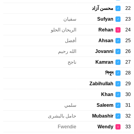
22
محسن آزاد
♂
23
Sufyan
سفيان
♂
24
Rehan
الريحان الحلو
♀
25
Ahsan
أفضل
♂
26
Jovanni
الله رحيم
♂
27
Kamran
ناجح
♂
শিপুল
28
♂
Zabihullah
29
♂
Khan
30
♂
31
Saleem
سلمي
♂
32
Mubashir
حامل بالبشرى
♂
Fwendie
Wendy
33
♀