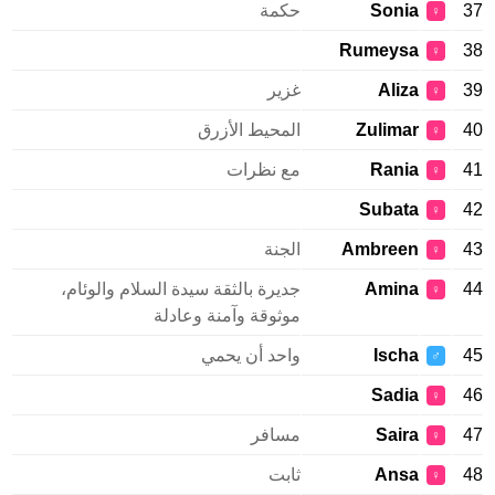
37
Sonia
حكمة
♀
Rumeysa
38
♀
39
Aliza
غزير
♀
40
Zulimar
المحيط الأزرق
♀
41
Rania
مع نظرات
♀
Subata
42
♀
43
Ambreen
الجنة
♀
44
Amina
جديرة بالثقة سيدة السلام والوئام،
♀
موثوقة وآمنة وعادلة
45
Ischa
واحد أن يحمي
♂
Sadia
46
♀
47
Saira
مسافر
♀
48
Ansa
ثابت
♀