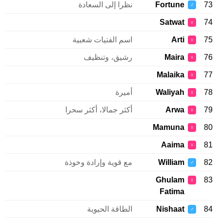
73
Fortune
نظرا إلى السعادة
♂
Satwat
74
♀
75
Arti
اسم الفتيات شعبية
♀
76
Maira
رشيق، وتنظيف
♀
Malaika
77
♀
78
Waliyah
أميرة
♀
79
Arwa
أكثر جمالا، أكثر سحرا
♀
Mamuna
80
♀
Aaima
81
♀
82
William
مع قوية وإرادة وخوذة
♂
Ghulam
83
♀
Fatima
84
Nishaat
الطاقة الحيوية
♂