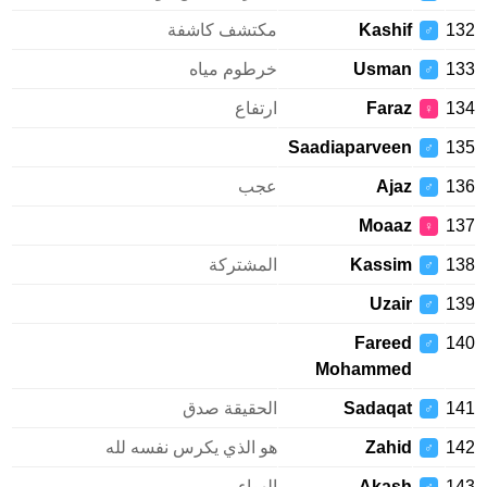
132
Kashif
مكتشف كاشفة
♂
133
Usman
خرطوم مياه
♂
134
Faraz
ارتفاع
♀
Saadiaparveen
135
♂
136
Ajaz
عجب
♂
Moaaz
137
♀
138
Kassim
المشتركة
♂
Uzair
139
♂
Fareed
140
♂
Mohammed
141
Sadaqat
الحقيقة صدق
♂
142
Zahid
هو الذي يكرس نفسه لله
♂
143
Akash
الهواء