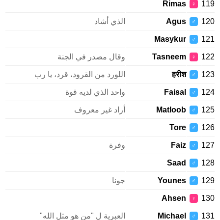
Rimas
119
♀
120
Agus
الذي أشاد
♂
Masykur
121
♂
122
Tasneem
وقال مصدر في الجنة
♀
123
हरीश
اللورد من القرود، قرد، يا رب
♂
124
Faisal
واحد الذي لديه قوة
♂
125
Matloob
أراد غير معروف
♂
Tore
126
♂
127
Faiz
وفرة
♂
Saad
128
♂
129
Younes
جونا
♂
Ahsen
130
♀
131
Michael
العبرية ل "من هو مثل الله"
♂