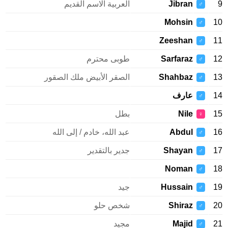
9
Jibran
العربية الاسم القديم
♂
Mohsin
10
♂
Zeeshan
11
♂
12
Sarfaraz
طوبى محترم
♂
13
Shahbaz
الصقر الأبيض ملك الصقور
♂
14
عارف
♂
15
Nile
بطل
♀
16
Abdul
عبد الله، خادم / إلى الله
♂
17
Shayan
جدير بالتقدير
♂
Noman
18
♂
19
Hussain
جيد
♂
20
Shiraz
شخص حلو
♂
21
Majid
مجيد
♂