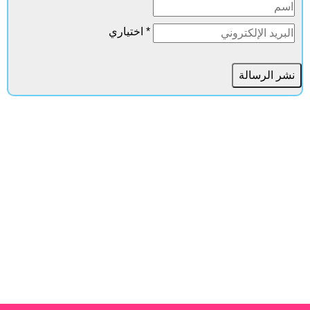
* اختياري