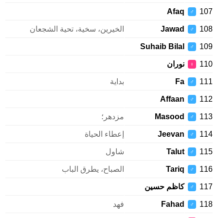
Afaq
107
♂
108
Jawad
الخيرين، سخية، تحية الشجعان
♂
Suhaib Bilal
109
♂
110
نوران
♀
111
Fa
بداية
♂
Affaan
112
♂
113
Masood
مزدهر؛
♂
114
Jeevan
إعطاء الحياة
♂
115
Talut
شاول
♂
116
Tariq
الصباح، يطرق الباب
♂
117
کاظم حسین
♂
118
Fahad
فهد
♂