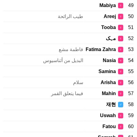
Mabiya
49
♀
50
Areej
طيب الرائحة
♀
Tooba
51
♀
52
مہک
♀
53
Fatima Zahra
فاطمة مشع
♀
54
Nasia
البديل من أثناسيوس
♀
Samina
55
♀
56
Arisha
سلام
♀
57
Mahin
فيما يتعلق القمر
♀
재현
58
♂
Uswah
59
♀
Fatou
60
♀