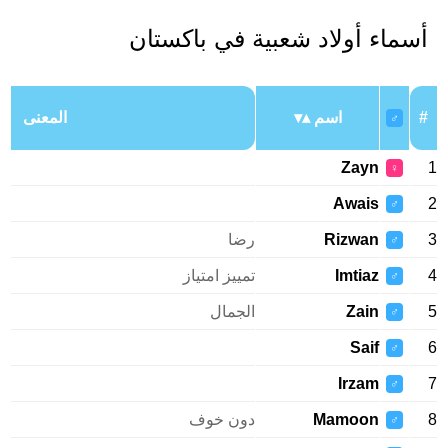
أسماء أولاد شعبية في باكستان
#
اسم
المعنى
♂
Zayn
1
♀
Awais
2
♂
3
Rizwan
رضا
♂
4
Imtiaz
تمييز امتياز
♂
5
Zain
الجمال
♂
Saif
6
♂
Irzam
7
♂
8
Mamoon
دون خوف
♂