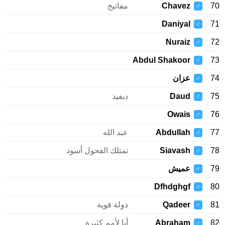
70
Chavez
مفاتيح
♂
Daniyal
71
♂
Nuraiz
72
♂
Abdul Shakoor
73
♂
74
عزان
♂
75
Daud
ديفيد
♂
Owais
76
♂
77
Abdullah
عبد الله
♂
78
Siavash
تمتلك الفحول أسود
♂
79
عميش
♂
Dfhdghgf
80
♂
81
Qadeer
دولة قوية
♂
82
Abraham
أبا لأمم كثيرة
♂