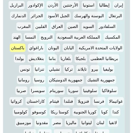
إيران
إيطاليا
استونيا
الأرجنتين
الأردن
الإكوادور
البرازيل
البرتغال
البوسنة والهرسك
الجبل الأسود
الجزائر
الدنمارك
السلفادور
السويد
الصين
العراق
الفلبين
المغرب
المكسيك
المملكة العربية السعودية
النرويج
النمسا
الهند
الولايات المتحدة الامريكية
اليابان
اليونان
باراغواي
باكستان
بريطانيا العظمى
بلجيكا
بلغاريا
بناما
بنغلاديش
بولندا
بوليفيا
بيرو
تايلاند
تركيا
تشيلي
تنزانيا
تونس
جمهورية التشيك
جمهورية الدومنيكان
روسيا
رومانيا
سلوفاكيا
سلوفينيا
سوريا
سورينام
سويسرا
صربيا
غواتيمالا
فرنسا
فنزويلا
فنلندا
فيتنام
كازاخستان
كرواتيا
كندا
كوبا
كوريا الجنوبية
كوستا ريكا
كوسوفو
كولومبيا
لاتفيا
لبنان
ليتوانيا
ماليزيا
مصر
مقدونيا
موزمبيق