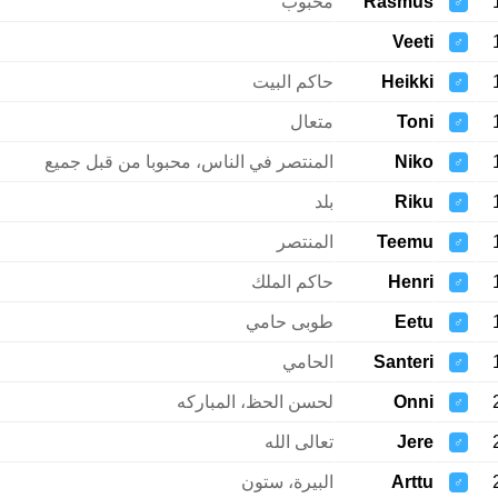
Rasmus
محبوب
♂
Veeti
♂
Heikki
حاكم البيت
♂
Toni
متعال
♂
Niko
المنتصر في الناس، محبوبا من قبل جميع
♂
Riku
بلد
♂
Teemu
المنتصر
♂
Henri
حاكم الملك
♂
Eetu
طوبى حامي
♂
Santeri
الحامي
♂
Onni
لحسن الحظ، المباركه
♂
Jere
تعالى الله
♂
Arttu
البيرة، ستون
♂