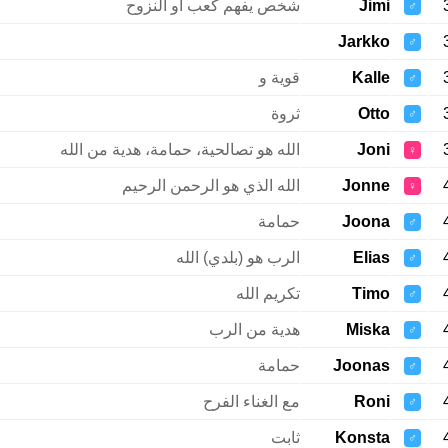
Jimi
شخص يفهم كعب أو النزوح
♂
Jarkko
♂
Kalle
قوية و
♂
Otto
ثروة
♂
Joni
الله هو تصالحية، حمامة، هدية من الله
♀
Jonne
الله الذي هو الرحمن الرحيم
♀
Joona
حمامة
♂
Elias
الرب هو (بلدي) الله
♂
Timo
تكريم الله
♂
Miska
هدية من الرب
♂
Joonas
حمامة
♂
Roni
مع الغناء الفرح
♂
Konsta
ثابت
♂