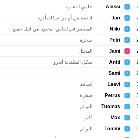
Aleksi
حامي البشرية
♂
Jari
قادمة من أو من سكان أدريا
♂
Niilo
المنتصر في الناس، محبوبا من قبل جميع
♂
Petri
صخرة
♂
Jami
المحتل
♀
Antti
شكل الفنلندية أندرو
♂
Sami
♂
Leevi
إضافة
♂
Petrus
صخرة
♂
Tuomas
التوائم
♂
Max
أكبر
♂
Tommi
التوائم
♂