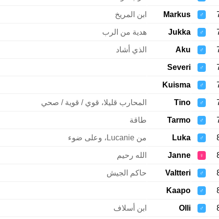
Markus
ابن المريخ
♂
Jukka
هدية من الرب
♂
Aku
الذي أشاد
♂
Severi
♂
Kuisma
♂
Tino
المحارب قليلا، قوي / قوية / صحي
♂
Tarmo
طاقة
♂
Luka
من Lucanie، وعلى ضوء
♂
Janne
الله رحيم
♀
Valtteri
حاكم الجيش
♂
Kaapo
♂
Olli
ابن أسلاف
♂