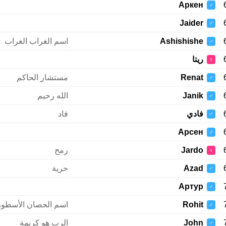
Аркен
♂
Jaider
♂
Ashishishe
اسم الغراب الغراب
♂
ريتا
♀
Renat
مستشار الحاكم
♂
Janik
الله رحيم
♂
فادي
فاد
♂
Арсен
♂
Jardo
رمح
♀
Azad
حرية
♂
Артур
♂
Rohit
اسم الحصان الأسطو
♂
John
الرب هو كريمة
♂