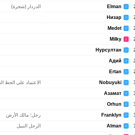
Elman
الدردار (شجرة)
♂
Низар
♂
Medet
♂
Milky
♀
Нурсултан
♂
Адий
♂
Ertan
♂
Nobuyuki
الاعتماد على الحظ ال
♂
Азамат
♂
Orhun
♂
Franklyn
رجل؛ مالك الأرض
♂
Alman
الرجل النبيل
♂