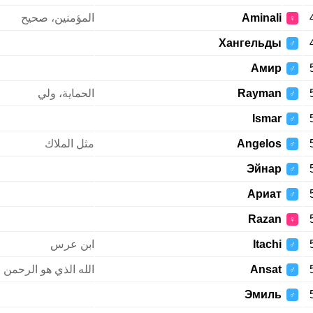
Aminali
المؤمنين، صحيح
♀
Хангельды
♂
Амир
♂
Rayman
الحماية، ولي
♂
Ismar
♂
Angelos
مثل الملاك
♂
Эйнар
♂
Ариат
♂
Razan
♀
Itachi
ابن عرس
♂
Ansat
الله الذي هو الرحمن 
♂
Эмиль
♂