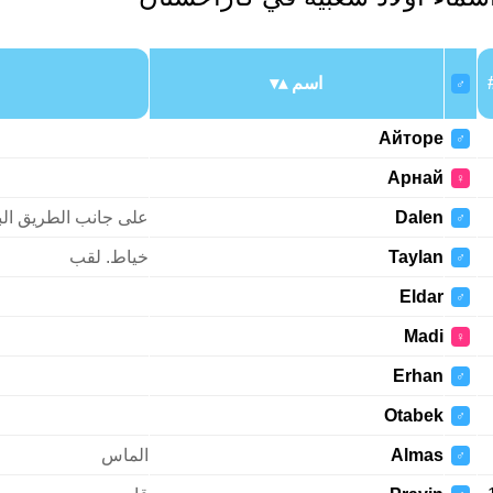
اسم
♂
Айторе
♂
Арнай
♀
Dalen
على جانب الطريق البل
♂
Taylan
خياط. لقب
♂
Eldar
♂
Madi
♀
Erhan
♂
Otabek
♂
Almas
الماس
♂