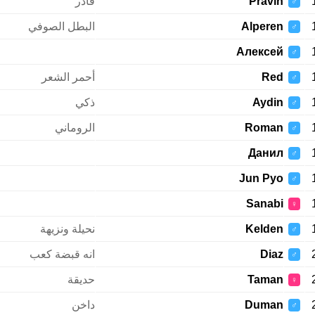
Pravin
قادر
♂
Alperen
البطل الصوفي
♂
Алексей
♂
Red
أحمر الشعر
♂
Aydin
ذكي
♂
Roman
الروماني
♂
Данил
♂
Jun Pyo
♂
Sanabi
♀
Kelden
نحيلة ونزيهة
♂
Diaz
انه قبضة كعب
♂
Taman
حديقة
♀
Duman
داخن
♂