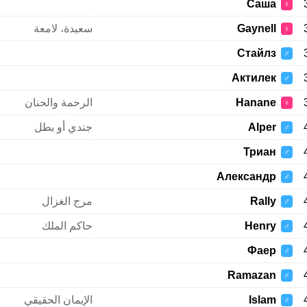
Саша
♀
Gaynell
سعيدة، لامعة
♀
Стайлз
♂
Актилек
♂
Hanane
الرحمة والحنان
♀
Alper
جندي أو بطل
♂
Триан
♂
Александр
♂
Rally
مرج الغزال
♂
Henry
حاكم الملك
♂
Фаер
♂
Ramazan
♂
Islam
الإيمان الحقيقي
♂