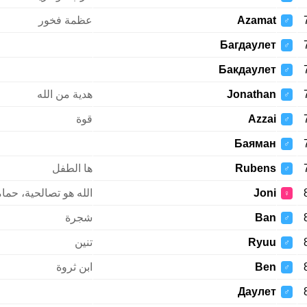
Azamat
عظمة فخور
♂
Багдаулет
♂
Бакдаулет
♂
Jonathan
هدية من الله
♂
Azzai
قوة
♂
Баяман
♂
Rubens
ها الطفل
♂
Joni
الله هو تصالحية، حمام
♀
Ban
شجرة
♂
Ryuu
تنين
♂
Ben
ابن ثروة
♂
Даулет
♂