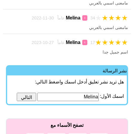
مامعنى اسمي بالعربي
★
★
★
★
★
Melina
34 عاماً 30-11-2022
♀
مامعنى اسمي بالعربي
★
★
★
★
★
Melina
17 عاماً 27-10-2023
♀
اسم جميل جدا
نشر الرسالة
هل تريد نشر تعليق أدخل اسمك واضغط التالي:
اسمك الأول:
تصفح الأسماء مع