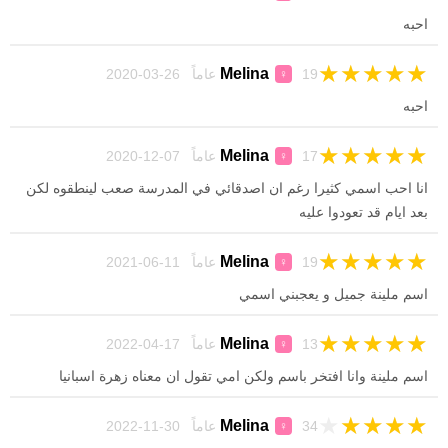
احبه
★
★
★
★
★
Melina
19 عاماً 26-03-2020
♀
احبه
★
★
★
★
★
Melina
17 عاماً 07-12-2020
♀
انا احب اسمي كثيرا رغم ان اصدقائي في المدرسة صعب لينطقوه لكن
بعد ايام قد تعودوا عليه
★
★
★
★
★
Melina
19 عاماً 11-06-2021
♀
اسم ملينة جميل و يعجبني اسمي
★
★
★
★
★
Melina
13 عاماً 17-04-2022
♀
اسم ملينة وانا افتخر باسم ولكن امي تقول ان معناه زهرة اسبانيا
★
★
★
★
★
Melina
34 عاماً 30-11-2022
♀