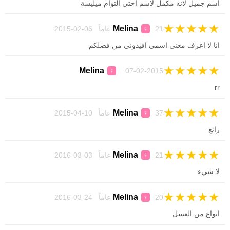
اسم جميل لانه مكمل لاسم اختي التوام ميليسة
★
★
★
★
★
Melina
21 عاماً 06-02-2015
♀
انا لا اعرف معنى اسمي افيدوني من فضلكم
★
★
★
★
★
Melina
07-02-2015
♀
rr
★
★
★
★
★
Melina
37 عاماً 10-04-2015
♀
رائع
★
★
★
★
★
Melina
21 عاماً 03-03-2016
♀
لا شيء
★
★
★
★
★
Melina
20 عاماً 24-03-2016
♀
انواع من العسل