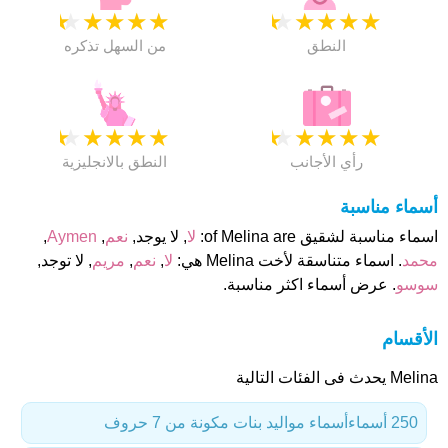
★
★
★
★
★
★
★
★
★
★
النطق
من السهل تذكره
★
★
★
★
★
★
★
★
★
★
رأي الأجانب
النطق بالانجليزية
أسماء مناسبة
اسماء مناسبة لشقيق of Melina are:
لا
, لا يوجد,
نعم
,
Aymen
,
محمد
. اسماء متناسقة لأخت Melina هي:
لا
,
نعم
,
مريم
, لا توجد,
سوسو
. عرض أسماء اكثر مناسبة.
الأقسام
Melina يحدث فى الفئات التالية
250 أسماء
أسماء مواليد بنات مكونة من 7 حروف