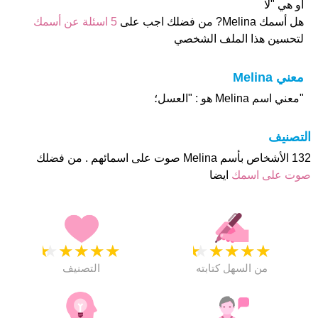
او هي "لا
هل أسمك Melina? من فضلك اجب على
5 اسئلة عن أسمك
لتحسين هذا الملف الشخصي
معني Melina
"معني اسم Melina هو : "العسل؛
التصنيف
132 الأشخاص بأسم Melina صوت على اسمائهم . من فضلك
صوت على اسمك
ايضا
★
★
★
★
★
★
★
★
★
★
من السهل كتابته
التصنيف