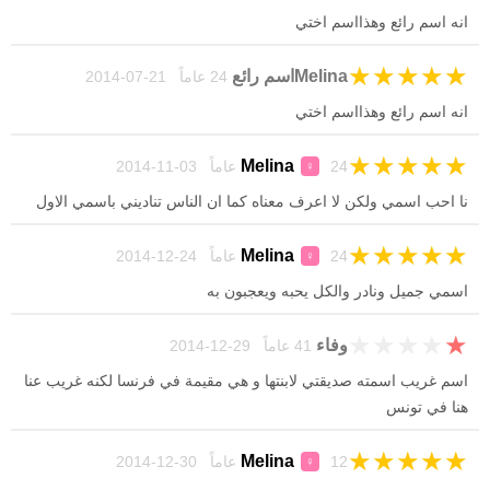
انه اسم رائع وهذااسم اختي
★
★
★
★
★
Melinaاسم رائع
24 عاماً 21-07-2014
انه اسم رائع وهذااسم اختي
★
★
★
★
★
Melina
24 عاماً 03-11-2014
♀
نا احب اسمي ولكن لا اعرف معناه كما ان الناس تناديني باسمي الاول
★
★
★
★
★
Melina
24 عاماً 24-12-2014
♀
اسمي جميل ونادر والكل يحبه ويعجبون به
★
★
★
★
★
وفاء
41 عاماً 29-12-2014
اسم غريب اسمته صديقتي لابنتها و هي مقيمة في فرنسا لكنه غريب عنا
هنا في تونس
★
★
★
★
★
Melina
12 عاماً 30-12-2014
♀