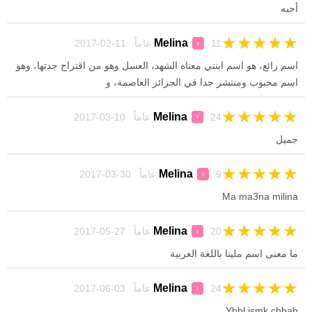
أحبه
★
★
★
★
★
Melina
11 عاماً 11-02-2017
♀
اسم رائع، هو اسم ابنتي معناه الشهد، العسل وهو من اقتراح جدتها، وهو
اسم محبوب ومنتشر جدا في الجزائر العاصمة، و
★
★
★
★
★
Melina
24 عاماً 10-03-2017
♀
جميل
★
★
★
★
★
Melina
9 عاماً 30-03-2017
♀
Ma ma3na milina
★
★
★
★
★
Melina
20 عاماً 27-05-2017
♀
ما معنى اسم ملينا باللغة العربية
★
★
★
★
★
Melina
24 عاماً 03-06-2017
♀
Yhbl ismk chbab