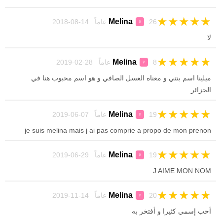
★
★
★
★
★
Melina
26 عاماً 14-08-2018
♀
لا
★
★
★
★
★
Melina
8 عاماً 28-02-2019
♀
ميلينا اسم بنتي و معناه العسل الصافي و هو اسم محبوب هنا في
الجزائر
★
★
★
★
★
Melina
19 عاماً 07-06-2019
♀
je suis melina mais j ai pas comprie a propo de mon prenon
★
★
★
★
★
Melina
19 عاماً 29-06-2019
♀
J AIME MON NOM
★
★
★
★
★
Melina
20 عاماً 14-11-2019
♀
أحب إسمي كثيرا و أفتخر به