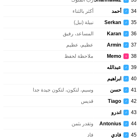
♂
34
أحمد
أكثر بالثناء
♂
35
Serkan
نبيلة (نبل)
♂
36
Karan
المساعد، رفيق
♂
37
Armin
عظيم، عظيم
♂
38
Memo
ملاحظة لحفظ
♀
39
عبدالله
♂
40
ابراهيم
♂
41
حسن
وسيم، لتكون، لتكون جيدة جدا
♂
42
Tiago
قديس
♂
43
اندرو
♂
44
Antonius
وتقدر بثمن
♂
45
فادي
فاد
♂