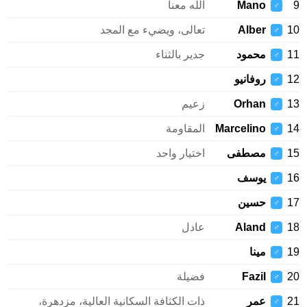
9
Mano
الله معنا
♂
10
Alber
تعالى، ويضيء مع المجد
♂
11
محمود
جدير بالثناء
♂
12
روفانيو
♂
13
Orhan
زعيم
♂
14
Marcelino
المقاومة
♂
15
مصطفى
اختيار واحد
♂
16
يوسف
♂
17
حسين
♂
18
Aland
عادل
♂
19
مينا
♂
20
Fazil
فضيلة
♂
21
عمر
ذات الكثافة السكانية العالية، مزدهرة،
♂