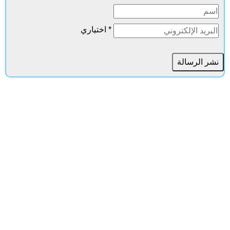
* اختياري