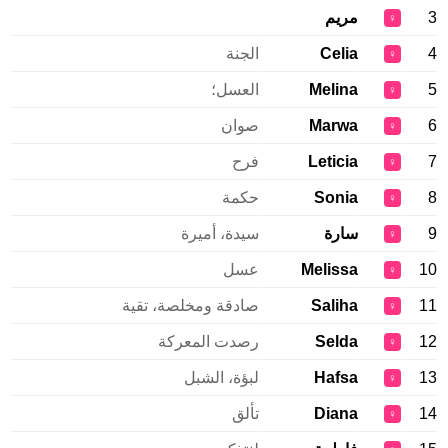
3
مريم
♀
4
Celia
الجنة
♀
5
Melina
العسل؛
♀
6
Marwa
صوان
♀
7
Leticia
فرح
♀
8
Sonia
حكمة
♀
9
سارة
سيدة، أميرة
♀
10
Melissa
عسل
♀
11
Saliha
صادقة ومخلصة، تقية
♀
12
Selda
رصدت المعركة
♀
13
Hafsa
لبؤة، الشبل
♀
14
Diana
تألق
♀