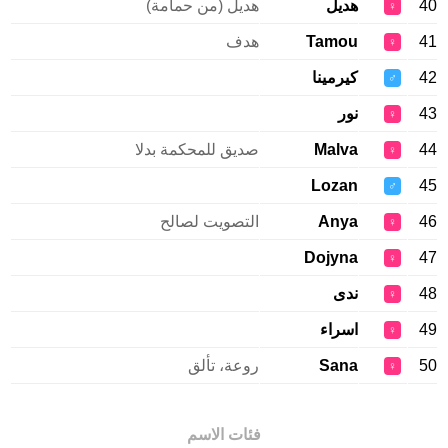
40
هديل
هديل (من حمامة)
♀
41
Tamou
هدف
♀
42
كيرمينا
♂
43
نور
♀
44
Malva
صديق للمحكمة بدلا
♀
Lozan
45
♂
46
Anya
التصويت لصالح
♀
Dojyna
47
♀
48
ندى
♀
49
اسراء
♀
50
Sana
روعة، تألق
♀
فئات الاسم