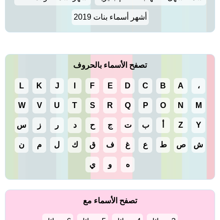
أشهر أسماء بنات 2019
تصفح الأسماء بالحروف
L
K
J
I
F
E
D
C
B
A
،
W
V
U
T
S
R
Q
P
O
N
M
Y
Z
أ
ب
ت
ج
ح
د
ر
ز
س
ش
ص
ط
ع
غ
ف
ق
ك
ل
م
ن
ه
و
ي
تصفح الأسماء مع