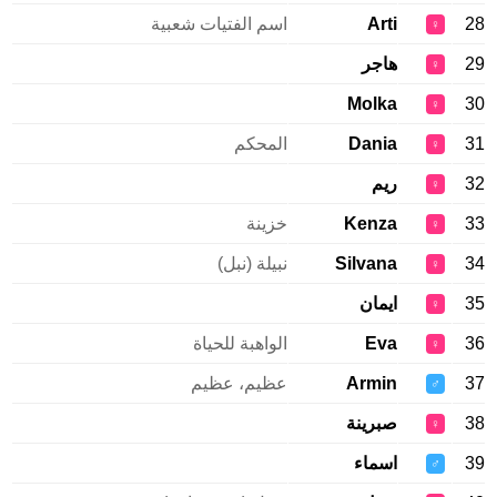
28
Arti
اسم الفتيات شعبية
♀
29
هاجر
♀
Molka
30
♀
31
Dania
المحكم
♀
32
ريم
♀
33
Kenza
خزينة
♀
34
Silvana
نبيلة (نبل)
♀
35
ايمان
♀
36
Eva
الواهبة للحياة
♀
37
Armin
عظيم، عظيم
♂
38
صبرينة
♀
39
اسماء
♂