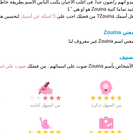
بدو انهم راضون جدا. فى اغلب الأحيان يكتب الناس الأسم بطريقة خاطئ
د تماما كنية Zouina هو او هي "L
 أسمك Zouina? من فضلك اجب على
5 اسئلة عن أسمك
لتحسين هذ
عني Zouina
ني اسم Zouina غير معروف لنا
تصنيف
صوت على ا
★
★
★
★
★
★
★
★
★
★
★
من السهل تذكره
من السهل كتابته
★
★
★
★
★
★
★
★
★
★
★