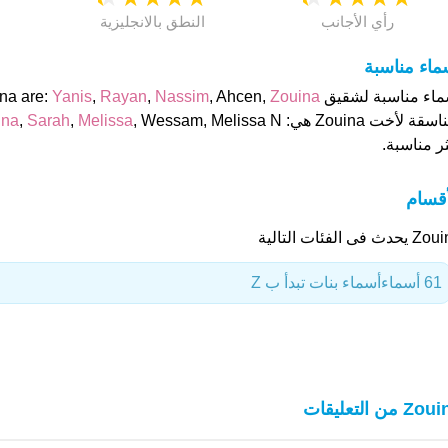
رأي الأجانب
النطق بالانجليزية
ماء مناسبة
ء مناسبة لشقيق of Zouina are:
Zouina
, Ahcen,
Nassim
,
Rayan
,
Yanis
سقة لأخت Zouina هي:
Melissa
,
Sarah
,
ina
ر مناسبة.
أقسام
حدث فى الفئات التالية
61 أسماء
أسماء بنات تبدأ ب Z
Z من التعليقات