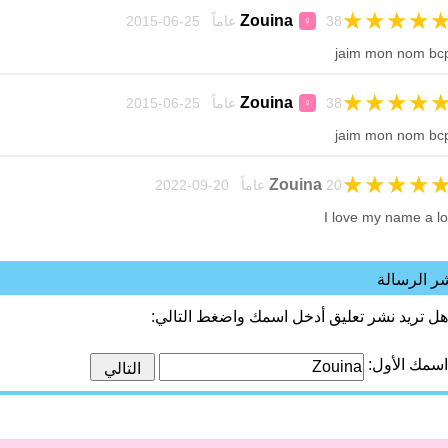
★
★
★
★
Zouina
38 عاماً 25-06-2015
♀
jaim mon nom bc
★
★
★
★
Zouina
38 عاماً 25-06-2015
♀
jaim mon nom bc
★
★
★
★
Zouina
20 عاماً 20-09-2022
I love my name a lo
ر الرسالة
هل تريد نشر تعليق أدخل اسمك واضغط التالي:
اسمك الأول: