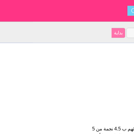
Zouina هو اسم فتاة. على موقعنا 3 الأشخاص بأسم Zouina (قدر اسمائهم ب 4.5 نجمة من 5