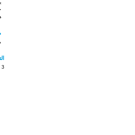
ي
جي
هل
م
مع
ال
3 الأشخاص بأسم Zouina صوت على اسمائهم . من فضلك