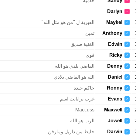
Sandy
حامية
♀
Darlyn
♀
Maykel
العبرية ل "من هو مثل الله"
♂
Anthony
ثمين
♂
Edwin
الغنية صديق
♂
Ricky
قوي
♂
Denny
القاضي بلدي هو الله
♂
Daniel
الله هو القاضي بلادي
♂
Ronny
حاكم جيدة
♂
Evans
غرب برابانت اسم
♂
Maccuss
Maxwell
♂
Jowell
الرب هو الله
♂
Darvin
خليط من داريل ومارفن
♂