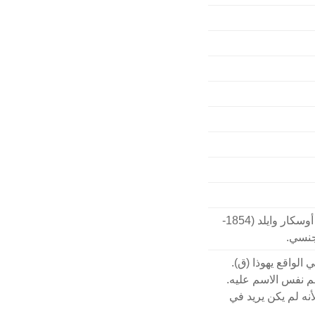
الرمح الإلهي؛ الرمح الله. الشهير لحاملها: الشاعر أوسكار وايلد (1854-
الواقع يهوذا (ق).
هم نفس الاسم عليه.
ه لم يكن يريد في