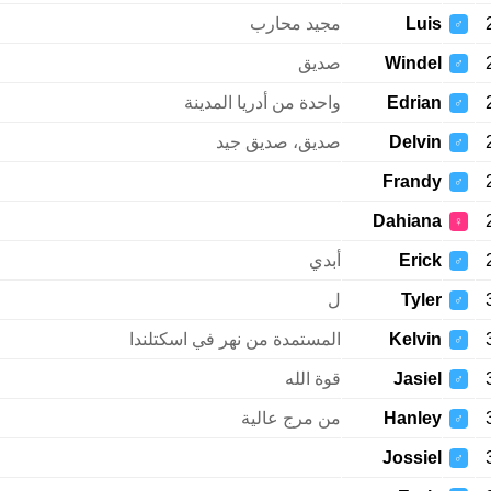
Luis
مجيد محارب
♂
Windel
صديق
♂
Edrian
واحدة من أدريا المدينة
♂
Delvin
صديق، صديق جيد
♂
Frandy
♂
Dahiana
♀
Erick
أبدي
♂
Tyler
ل
♂
Kelvin
المستمدة من نهر في اسكتلندا
♂
Jasiel
قوة الله
♂
Hanley
من مرج عالية
♂
Jossiel
♂