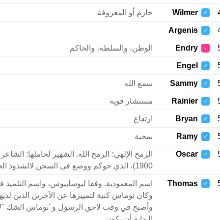
Wilmer
حازم أو المعروفة
♂
Argenis
♂
Endry
الوطن، والسلطة، والحاكم
♀
Engel
♂
Sammy
سمع الله
♂
Rainier
مستشار قوية
♂
Bryan
ارتفاع
♂
Ramy
بمحبة
♂
Oscar
♂
1900)، الذي حوكم ووضع في السجن لالشذوذ الجنسي.
Thomas
اسم المعمودية. وفقا ليوسابيوس، واسم التلميذ في 
♂
وكان توماس كنية لتمييزها عن الآخرين الذين لدي
وأصبح في وقت لاحق الرسول و 'توماس الشك "لأن
البداية أن يكون