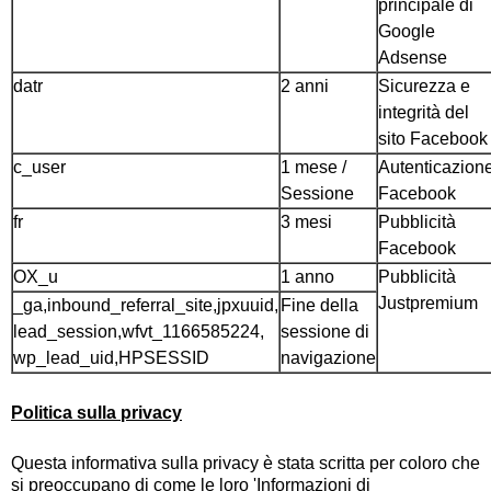
principale di
Google
Adsense
datr
2 anni
Sicurezza e
integrità del
sito Facebook
c_user
1 mese /
Autenticazion
Sessione
Facebook
fr
3 mesi
Pubblicità
Facebook
OX_u
1 anno
Pubblicità
Justpremium
_ga,inbound_referral_site,jpxuuid,
Fine della
lead_session,wfvt_1166585224,
sessione di
wp_lead_uid,HPSESSID
navigazione
Politica sulla privacy
Questa informativa sulla privacy è stata scritta per coloro che
si preoccupano di come le loro 'Informazioni di