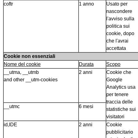
coftr
1 anno
Usato per
nascondere
l'avviso sulla
politica sui
cookie, dopo
che l'avrai
accettata
Cookie non essenziali
Nome del cookie
Durata
Scopo
__utma, __utmb
2 anni
Cookie che
and other __utm-cookies
Google
Analytics usa
per tenere
traccia delle
__utmc
6 mesi
statistiche sui
visitatori
id,IDE
2 anni
Cookie
pubblicitario