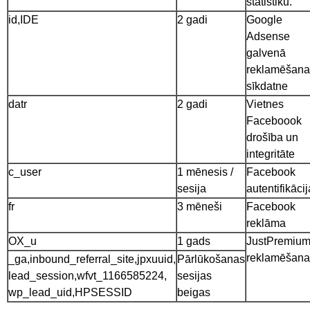
statistiku.
id,IDE
2 gadi
Google
Adsense
galvenā
reklamēšana
sīkdatne
datr
2 gadi
Vietnes
Faceboook
drošība un
integritāte
c_user
1 mēnesis /
Facebook
sesija
autentifikācij
fr
3 mēneši
Facebook
reklāma
OX_u
1 gads
JustPremiu
reklamēšana
_ga,inbound_referral_site,jpxuuid,
Pārlūkošanas
lead_session,wfvt_1166585224,
sesijas
wp_lead_uid,HPSESSID
beigas