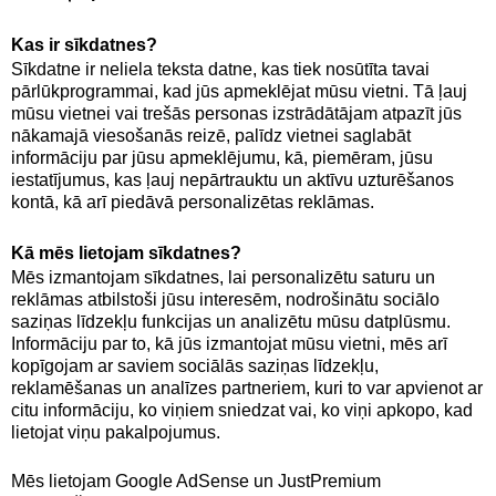
Kas ir sīkdatnes?
Sīkdatne ir neliela teksta datne, kas tiek nosūtīta tavai
pārlūkprogrammai, kad jūs apmeklējat mūsu vietni. Tā ļauj
mūsu vietnei vai trešās personas izstrādātājam atpazīt jūs
nākamajā viesošanās reizē, palīdz vietnei saglabāt
informāciju par jūsu apmeklējumu, kā, piemēram, jūsu
iestatījumus, kas ļauj nepārtrauktu un aktīvu uzturēšanos
kontā, kā arī piedāvā personalizētas reklāmas.
Kā mēs lietojam sīkdatnes?
Mēs izmantojam sīkdatnes, lai personalizētu saturu un
reklāmas atbilstoši jūsu interesēm, nodrošinātu sociālo
saziņas līdzekļu funkcijas un analizētu mūsu datplūsmu.
Informāciju par to, kā jūs izmantojat mūsu vietni, mēs arī
kopīgojam ar saviem sociālās saziņas līdzekļu,
reklamēšanas un analīzes partneriem, kuri to var apvienot ar
citu informāciju, ko viņiem sniedzat vai, ko viņi apkopo, kad
lietojat viņu pakalpojumus.
Mēs lietojam Google AdSense un JustPremium