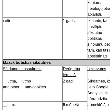
kontam,
neielogojoti
atkārtoti.
coftr
1 gads
Izmanto, lai
paslēptu
sīkdatņu
politikas
ziņojumu pē
tam, kad tas i
apstiprināts.
Mazāk būtiskas sīkdatnes
Sīkdatnes nosaukums
Derīguma
Uzdevums
termiņš
__utma, __utmb
2 gadi
Sīkdatnes, k
and other __utm-cookies
lieto Google
Analytics, lai
pārraudzītu
__utmc
6 mēneši
apmeklētāju