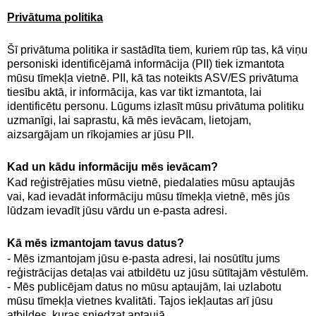
Privātuma politika
Šī privātuma politika ir sastādīta tiem, kuriem rūp tas, kā viņu
personiski identificējamā informācija (PII) tiek izmantota
mūsu tīmekļa vietnē. PII, kā tas noteikts ASV/ES privātuma
tiesību aktā, ir informācija, kas var tikt izmantota, lai
identificētu personu. Lūgums izlasīt mūsu privātuma politiku
uzmanīgi, lai saprastu, kā mēs ievācam, lietojam,
aizsargājam un rīkojamies ar jūsu PII.
Kad un kādu informāciju mēs ievācam?
Kad reģistrējaties mūsu vietnē, piedalaties mūsu aptaujās
vai, kad ievadāt informāciju mūsu tīmekļa vietnē, mēs jūs
lūdzam ievadīt jūsu vārdu un e-pasta adresi.
Kā mēs izmantojam tavus datus?
- Mēs izmantojam jūsu e-pasta adresi, lai nosūtītu jums
reģistrācijas detaļas vai atbildētu uz jūsu sūtītajām vēstulēm.
- Mēs publicējam datus no mūsu aptaujām, lai uzlabotu
mūsu tīmekļa vietnes kvalitāti. Tajos iekļautas arī jūsu
atbildes, kuras sniedzat aptaujā.