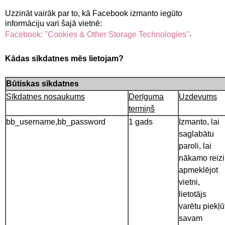
Uzzināt vairāk par to, kā Facebook izmanto iegūto
informāciju vari šajā vietnē:
.
Facebook: ''Cookies & Other Storage Technologies''
Kādas sīkdatnes mēs lietojam?
Būtiskas sīkdatnes
Sīkdatnes nosaukums
Derīguma
Uzdevums
termiņš
bb_username,bb_password
1 gads
Izmanto, lai
saglabātu
paroli, lai
nākamo reizi
apmeklējot
vietni,
lietotājs
varētu piekļū
savam