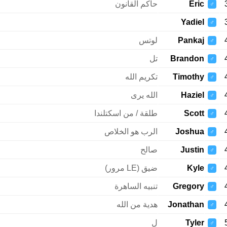
Eric
حاكم القانون
♂
Yadiel
♂
Pankaj
لوتس
♂
Brandon
تل
♂
Timothy
تكريم الله
♂
Haziel
الله يرى
♂
Scott
طلقة / من اسكتلندا
♂
Joshua
الرب هو الخلاص
♂
Justin
صالح
♂
Kyle
ضيق (LE مرور)
♂
Gregory
تنبيه الساهرة
♂
Jonathan
هدية من الله
♂
Tyler
ل
♂