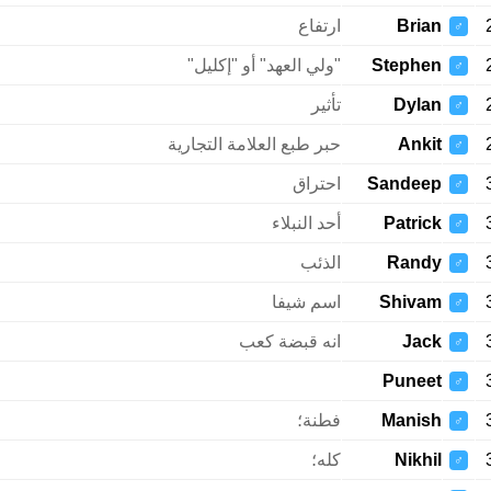
Brian
ارتفاع
♂
Stephen
"ولي العهد" أو "إكليل"
♂
Dylan
تأثير
♂
Ankit
حبر طبع العلامة التجارية
♂
Sandeep
احتراق
♂
Patrick
أحد النبلاء
♂
Randy
الذئب
♂
Shivam
اسم شيفا
♂
Jack
انه قبضة كعب
♂
Puneet
♂
Manish
فطنة؛
♂
Nikhil
كله؛
♂