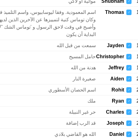
Shubham
مواتية أو لاكي
♂
Thomas
اسم المعمودية. وفقا ليوسابيوس، واسم التلميذ في 
♂
وكان توماس كنية لتمييزها عن الآخرين الذين لدي
وأصبح في وقت لاحق الرسول و 'توماس الشك "لأن
البداية أن يكون
Jayden
سمعت من قبل الله
♂
Christopher
حامل المسيح
♂
Jeffrey
هدنة من الله
♂
Aiden
صغيرة النار
♂
Rohit
اسم الحصان الأسطوري
♂
Ryan
ملك
♂
Charles
حر غير النبيلة
♂
Joseph
قد الرب إضافة
♂
Daniel
الله هو القاضي بلادي
♂