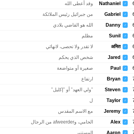
Nathaniel
وقد أعطى الله
♂
Gabriel
من جبرائيل رئيس الملائكة
♂
Danny
الله هو القاضي بلادي
♂
Sunil
مظلم
♂
अमित
لا تقدر ولا تحصى، لانهائي
♂
Jared
شخص الذي يحكم
♂
Paul
صغيرة أو متواضعة
♂
Bryan
ارتفاع
♂
Steven
"ولي العهد" أو "إكليل"
♂
Taylor
ل
♂
Jeremy
مع الاسم المقدس
♂
Alex
الحامي، وafweerder من الرجال
♂
Aaron
المستنير
♂