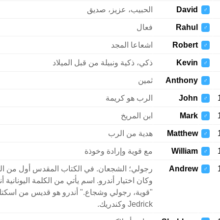
David
الحبيب، عزيز، صديق
♂
Rahul
فعال
♂
Robert
اشعاعا المجد
♂
Kevin
ذكي، ذكية ونبيلة من قبل الميلاد
♂
Anthony
ثمين
♂
John
الرب هو كريمة
♂
Mark
ابن المريخ
♂
Matthew
هدية من الرب
♂
William
مع قوية وإرادة وخوذة
♂
Andrew
رجولي؛ الشجعان. في الكتاب المقدس أول من ال
♂
وكان اختيار أندرو. اسم يأتي من الكلمة اليونانية 
"قوية، رجولي وشجاع." أندرو هو قديس من اسكتلند
Jedrick وكندريك.