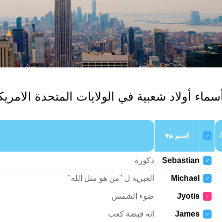
سماء أولاد شعبية في الولايات المتحدة الامريك
اسم
♂
Sebastian
ذكورة
♂
Michael
العبرية ل "من هو مثل الله"
♂
Jyotis
ضوء الشمس
♀
James
انه قبضة كعب
♂