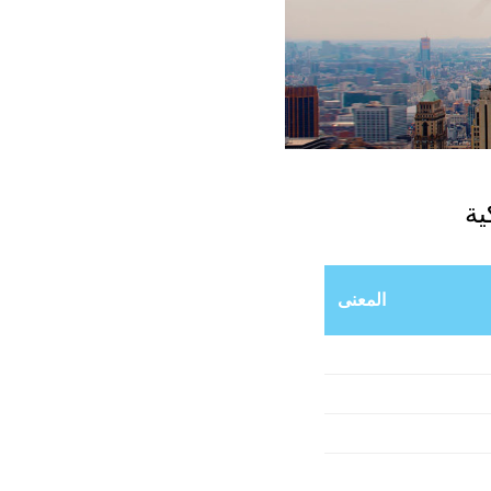
ية
المعنى