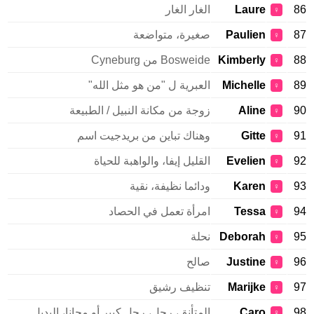
86
Laure
الغار الغار
♀
87
Paulien
صغيرة، متواضعة
♀
88
Kimberly
Bosweide من Cyneburg
♀
89
Michelle
العبرية ل "من هو مثل الله"
♀
90
Aline
زوجة من مكانة النبيل / الطبيعة
♀
91
Gitte
وهناك تباين من بريدجيت اسم
♀
92
Evelien
القليل إيفا، والواهبة للحياة
♀
93
Karen
ودائما نظيفة، نقية
♀
94
Tessa
امرأة تعمل في الحصاد
♀
95
Deborah
نحلة
♀
96
Justine
صالح
♀
97
Marijke
تنظيف رشيق
♀
98
Caro
المتأنق، رجل، رجل كبير أو مجانا، البديل
♀