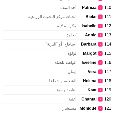
110
Patricia
أحد النبلاء
♀
111
Bieke
انحناء، مركز البحوث الزراعية
♀
112
Isabelle
مكرسة لإله
♀
113
Annie
/ حلوة
♀
114
Barbara
"سافاج" أو "البرية"
♀
115
Margot
لؤلؤة
♀
116
Eveline
الواهبة للحياة
♀
117
Vera
إيمان
♀
118
Helena
الشعلة، واشعاعا
♀
119
Kaat
نظيفة ونقية
♀
120
Chantal
أغنية
♀
121
Monique
مستشار
♀