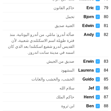
79
Eric
حاكم القانون
♂
80
Bjorn
تحمل
♂
81
Edwin
الغنية صديق
♂
82
Andy
ضآلة أندرو: مانلي. من أندرو اليونانية. منذ
♂
فترة طويلة اسم الاسكتلندي شعبية، لأن
القديس أندرو شفيع اسكتلندا بعد الذي كان
اسمه في مدينة سانت اندروز.
83
Erwin
صديق من الجيش
♂
84
Laurens
المشهود
♂
85
Guido
الخشب، والخشب والغابات
♂
86
Jef
سلام الله
♂
87
Henri
حاكم الملك
♂
88
Ben
ابن ثروة
♂