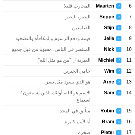
6
Maarten
المحارب قليلا
♂
7
Seppe
النصر، النصر
♂
8
Stijn
الصامدين
♂
9
Jelle
قيمة ودفع الرسوم والمكافأة والتضحية
♂
10
Nick
المنتصر في الناس، محبوبا من قبل جميع
♂
11
Michiel
العبرية ل "من هو مثل الله"
♂
12
Wim
حامي الخيرين
♂
13
Arne
هو الذي يسود مثل نسر
♂
14
Sam
الاسم هو الله، أولئك الذين يسمعون /
♂
استماع
15
Robin
متألق في المجد
♂
16
Bram
أبا لأمم كثيرة
♂
17
Pieter
صخرة
♂