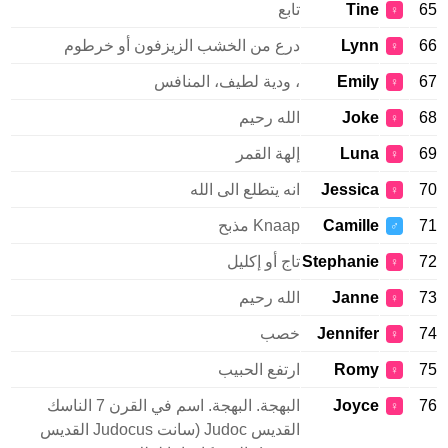
65
Tine
تابع
♀
66
Lynn
درع من الخشب الزيزفون أو خرطوم
♀
67
Emily
، ودية لطيف، المنافس
♀
68
Joke
الله رحيم
♀
69
Luna
إلهة القمر
♀
70
Jessica
انه يتطلع الى الله
♀
71
Camille
Knaap مذبح
♂
72
Stephanie
تاج أو إكليل
♀
73
Janne
الله رحيم
♀
74
Jennifer
خصب
♀
75
Romy
ارتفع الحبيب
♀
76
Joyce
البهجة. البهجة. اسم في القرن 7 الناسك
♀
القديس Judoc (سانت Judocus القديس