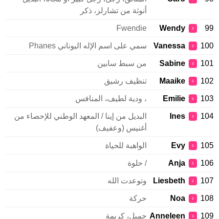
أنوثة من تشارلز، ذكر
Fwendie
Wendy
99
♀
100
Vanessa
سمي على اسم الإله اليوناني Phanes
♀
101
Sabine
من سبط سابين
♀
102
Maaike
تنظيف رشيق
♀
103
Emilie
، ودية لطيف، المنافس
♀
104
Ines
البديل من إينا / المعهد الوطني للإحصاء من
♀
أغنيس (وعفيف)
105
Evy
الواهبة للحياة
♀
106
Anja
/ حلوة
♀
107
Liesbeth
وتوعدت الله
♀
108
Noa
حركة
♀
109
Anneleen
جميل، كريمة
♀