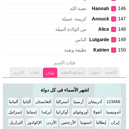
146
Hannah
نعمة الله
♀
147
Anouck
كريمة، جميلة
♀
148
Alice
من الولادة النبيلة
♀
149
Lutgarde
الناس
♀
150
Katrien
نظيفة ونقية
♀
فئات الاسم
الأبجدية
الطول
المقاطع اللفظية
بلدان
اللغات
أكثر من
اشهر الأسماء فى كل دولة
123456
أذربيجان
أرمينيا
أستراليا
أفغانستان
ألبانيا
ألمانيا
أندونيسيا
أنغولا
أوروغواي
أوكرانيا
أيرلندا
إسبانيا
إسرائيل
إيران
إيطاليا
استونيا
الأرجنتين
الأردن
الإكوادور
البرازيل