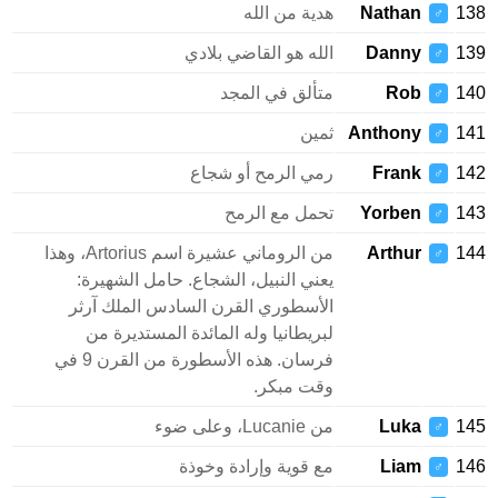
138
Nathan
هدية من الله
♂
139
Danny
الله هو القاضي بلادي
♂
140
Rob
متألق في المجد
♂
141
Anthony
ثمين
♂
142
Frank
رمي الرمح أو شجاع
♂
143
Yorben
تحمل مع الرمح
♂
144
Arthur
من الروماني عشيرة اسم Artorius، وهذا
♂
يعني النبيل، الشجاع. حامل الشهيرة:
الأسطوري القرن السادس الملك آرثر
لبريطانيا وله المائدة المستديرة من
فرسان. هذه الأسطورة من القرن 9 في
وقت مبكر.
145
Luka
من Lucanie، وعلى ضوء
♂
146
Liam
مع قوية وإرادة وخوذة
♂