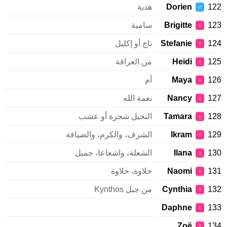
122
Dorien
هدية
♂
123
Brigitte
سامية
♀
124
Stefanie
تاج أو إكليل
♀
125
Heidi
من العراقة
♀
126
Maya
أم
♀
127
Nancy
نعمة الله
♀
128
Tamara
النخيل شجرة أو عشب
♀
129
Ikram
الشرف، والكرم، والضيافة
♀
130
Ilana
الشعلة، واشعاعا، جميل
♀
131
Naomi
حلاوة، حلاوة
♀
132
Cynthia
من جبل Kynthos
♀
Daphne
133
♀
Zoë
134
♀