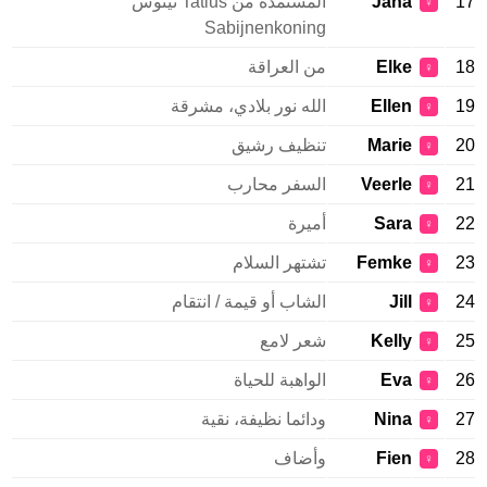
17
Jana
المستمدة من Tatius تيتوس
♀
Sabijnenkoning
18
Elke
من العراقة
♀
19
Ellen
الله نور بلادي، مشرقة
♀
20
Marie
تنظيف رشيق
♀
21
Veerle
السفر محارب
♀
22
Sara
أميرة
♀
23
Femke
تشتهر السلام
♀
24
Jill
الشاب أو قيمة / انتقام
♀
25
Kelly
شعر لامع
♀
26
Eva
الواهبة للحياة
♀
27
Nina
ودائما نظيفة، نقية
♀
28
Fien
وأضاف
♀