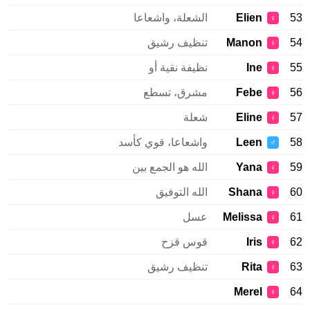
53
Elien
الشعلة، واشعاعا
♀
54
Manon
تنظيف رشيق
♀
55
Ine
نظيفة نقية أو
♀
56
Febe
مشرق، تسطع
♀
57
Eline
شعلة
♀
58
Leen
واشعاعا، قوي كأسد
♂
59
Yana
الله هو الجمع بين
♀
60
Shana
الله التوفيق
♀
61
Melissa
عسل
♀
62
Iris
قوس قزح
♀
63
Rita
تنظيف رشيق
♀
Merel
64
♀