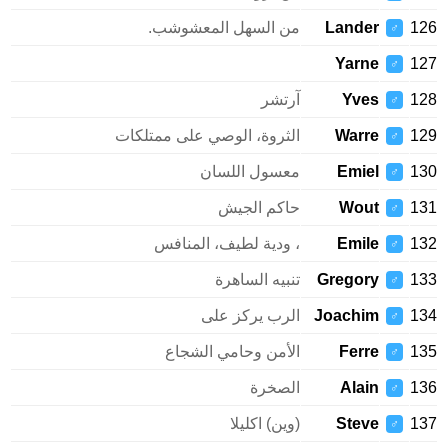
126
Lander
من السهل المعشوشب.
♂
Yarne
127
♂
128
Yves
آرتشر
♂
129
Warre
الثروة، الوصي على ممتلكات
♂
130
Emiel
معسول اللسان
♂
131
Wout
حاكم الجيش
♂
132
Emile
، ودية لطيف، المنافس
♂
133
Gregory
تنبيه الساهرة
♂
134
Joachim
الرب يركز على
♂
135
Ferre
الأمن وحامي الشجاع
♂
136
Alain
الصخرة
♂
137
Steve
(وين) اكليلا
♂