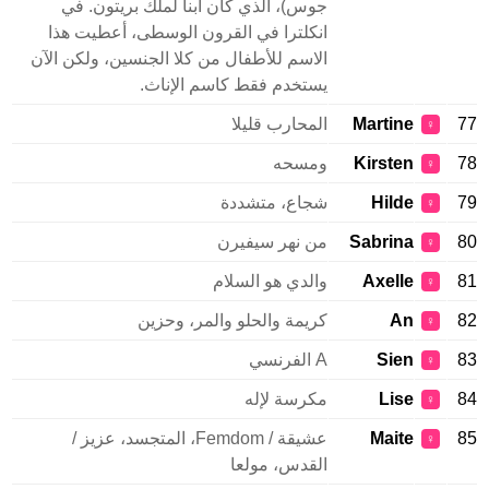
جوس)، الذي كان ابنا لملك بريتون. في
انكلترا في القرون الوسطى، أعطيت هذا
الاسم للأطفال من كلا الجنسين، ولكن الآن
يستخدم فقط كاسم الإناث.
77
Martine
المحارب قليلا
♀
78
Kirsten
ومسحه
♀
79
Hilde
شجاع، متشددة
♀
80
Sabrina
من نهر سيفيرن
♀
81
Axelle
والدي هو السلام
♀
82
An
كريمة والحلو والمر، وحزين
♀
83
Sien
A الفرنسي
♀
84
Lise
مكرسة لإله
♀
85
Maite
عشيقة / Femdom، المتجسد، عزيز /
♀
القدس، مولعا