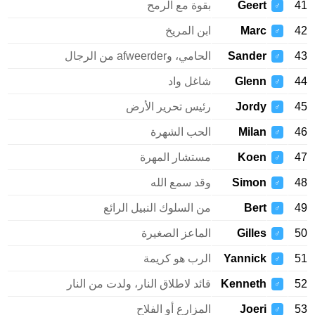
41
Geert
بقوة مع الرمح
♂
42
Marc
ابن المريخ
♂
43
Sander
الحامي، وafweerder من الرجال
♂
44
Glenn
شاغل واد
♂
45
Jordy
رئيس تحرير الأرض
♂
46
Milan
الحب الشهرة
♂
47
Koen
مستشار المهرة
♂
48
Simon
وقد سمع الله
♂
49
Bert
من السلوك النبيل الرائع
♂
50
Gilles
الماعز الصغيرة
♂
51
Yannick
الرب هو كريمة
♂
52
Kenneth
قائد لاطلاق النار، ولدت من النار
♂
53
Joeri
المزارع أو الفلاح
♂