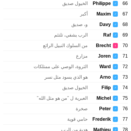
66
Philippe
الخيول صديق
♂
67
Maxim
أكبر
♂
68
Davy
و، صديق
♂
69
Raf
الرب يشفي، تلتئم
♂
70
Brecht
من السلوك النبيل الرائع
♀
71
Joren
مزارع
♂
72
Ward
الثروة، الوصي على ممتلكات
♂
73
Arno
هو الذي يسود مثل نسر
♂
74
Filip
الخيول صديق
♂
75
Michel
العبرية ل "من هو مثل الله"
♂
76
Peter
صخرة
♂
77
Frederik
حامي قوية
♂
78
Mathieu
هدية من الرب
♂