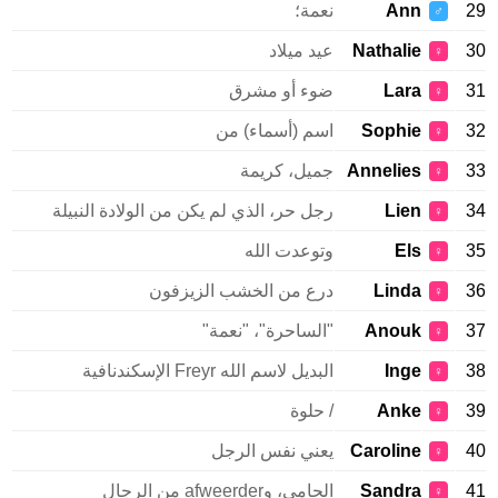
29
Ann
نعمة؛
♂
30
Nathalie
عيد ميلاد
♀
31
Lara
ضوء أو مشرق
♀
32
Sophie
اسم (أسماء) من
♀
33
Annelies
جميل، كريمة
♀
34
Lien
رجل حر، الذي لم يكن من الولادة النبيلة
♀
35
Els
وتوعدت الله
♀
36
Linda
درع من الخشب الزيزفون
♀
37
Anouk
"الساحرة"، "نعمة"
♀
38
Inge
البديل لاسم الله Freyr الإسكندنافية
♀
39
Anke
/ حلوة
♀
40
Caroline
يعني نفس الرجل
♀
41
Sandra
الحامي، وafweerder من الرجال
♀