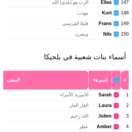
147
Elias
الرب هو (بلدي) الله
♂
148
Kurt
مهذب
♂
149
Frans
قليلا الفرنسي
♂
150
Nils
ومقرن
♂
أسماء بنات شعبية في بلجيكا
#
اسم
المعنى
♂
1
Sarah
الأميرة، الأمراء
♀
2
Laura
الغار الغار
♀
3
Jolien
الله رحيم
♀
4
Amber
عطر
♀