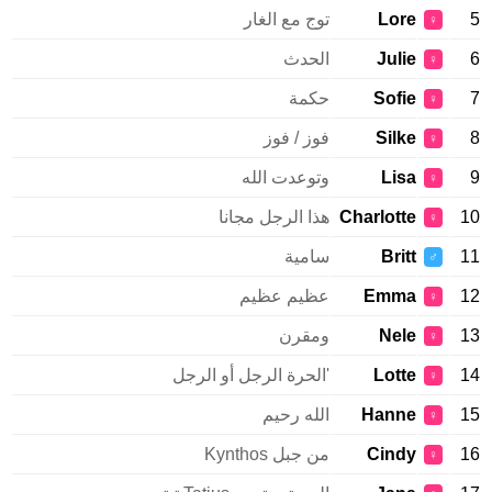
5
Lore
توج مع الغار
♀
6
Julie
الحدث
♀
7
Sofie
حكمة
♀
8
Silke
فوز / فوز
♀
9
Lisa
وتوعدت الله
♀
10
Charlotte
هذا الرجل مجانا
♀
11
Britt
سامية
♂
12
Emma
عظيم عظيم
♀
13
Nele
ومقرن
♀
14
Lotte
'الحرة الرجل أو الرجل
♀
15
Hanne
الله رحيم
♀
16
Cindy
من جبل Kynthos
♀