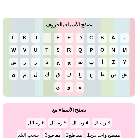
تصفح الأسماء بالحروف
L
K
J
I
F
E
D
C
B
A
،
W
V
U
T
S
R
Q
P
O
N
M
Y
Z
أ
ب
ت
ج
ح
د
ر
ز
س
ش
ص
ط
ع
غ
ف
ق
ك
ل
م
ن
ه
و
ي
تصفح الأسماء مع
3 رسائل
4 رسائل
5 رسائل
6 رسائل
مقطع واحد من1
مقاطع2
مقاطع3
حسب البلد