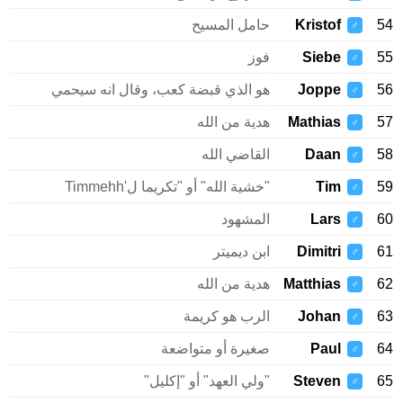
54
Kristof
حامل المسيح
♂
55
Siebe
فوز
♂
56
Joppe
هو الذي قبضة كعب، وقال انه سيحمي
♂
57
Mathias
هدية من الله
♂
58
Daan
القاضي الله
♂
59
Tim
"خشية الله" أو "تكريما ل'Timmehh
♂
60
Lars
المشهود
♂
61
Dimitri
ابن ديميتر
♂
62
Matthias
هدية من الله
♂
63
Johan
الرب هو كريمة
♂
64
Paul
صغيرة أو متواضعة
♂
65
Steven
"ولي العهد" أو "إكليل"
♂