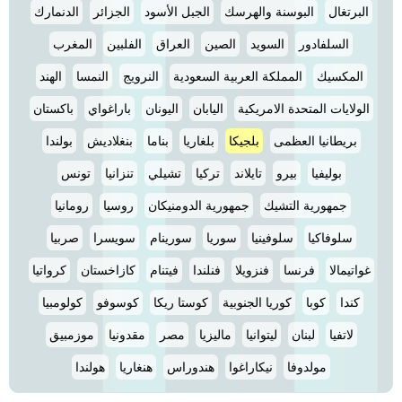
البرتغال
البوسنة والهرسك
الجبل الأسود
الجزائر
الدنمارك
السلفادور
السويد
الصين
العراق
الفلبين
المغرب
المكسيك
المملكة العربية السعودية
النرويج
النمسا
الهند
الولايات المتحدة الامريكية
اليابان
اليونان
باراغواي
باكستان
بريطانيا العظمى
بلجيكا
بلغاريا
بناما
بنغلاديش
بولندا
بوليفيا
بيرو
تايلاند
تركيا
تشيلي
تنزانيا
تونس
جمهورية التشيك
جمهورية الدومنيكان
روسيا
رومانيا
سلوفاكيا
سلوفينيا
سوريا
سورينام
سويسرا
صربيا
غواتيمالا
فرنسا
فنزويلا
فنلندا
فيتنام
كازاخستان
كرواتيا
كندا
كوبا
كوريا الجنوبية
كوستا ريكا
كوسوفو
كولومبيا
لاتفيا
لبنان
ليتوانيا
ماليزيا
مصر
مقدونيا
موزمبيق
مولدوفا
نيكاراغوا
هندوراس
هنغاريا
هولندا