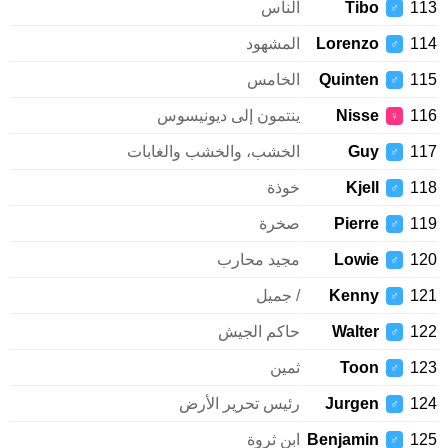
113
Tibo
الناس
♂
114
Lorenzo
المشهود
♂
115
Quinten
الخامس
♂
116
Nisse
ينتمون إلى ديونيسوس
♀
117
Guy
الخشب، والخشب والغابات
♂
118
Kjell
خوذة
♂
119
Pierre
صخرة
♂
120
Lowie
مجيد محارب
♂
121
Kenny
/ جميل
♂
122
Walter
حاكم الجيش
♂
123
Toon
ثمين
♂
124
Jurgen
رئيس تحرير الأرض
♂
125
Benjamin
ابن ثروة
♂