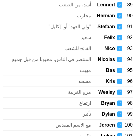
89
Lennert
أسد، من الصعب
♂
90
Herman
محارب
♂
91
Stefaan
"ولي العهد" أو "إكليل"
♂
92
Felix
سعيد
♂
93
Nico
الفاتح للشعب
♂
94
Nicolas
المنتصر في الناس، محبوبا من قبل جميع
♂
95
Bas
مهيب
♂
96
Kris
مسحه
♂
97
Wesley
مرج الغربية
♂
98
Bryan
ارتفاع
♂
99
Dylan
تأثير
♂
100
Jeroen
مع الاسم المقدس
♂
101
Lukas
ذكورة