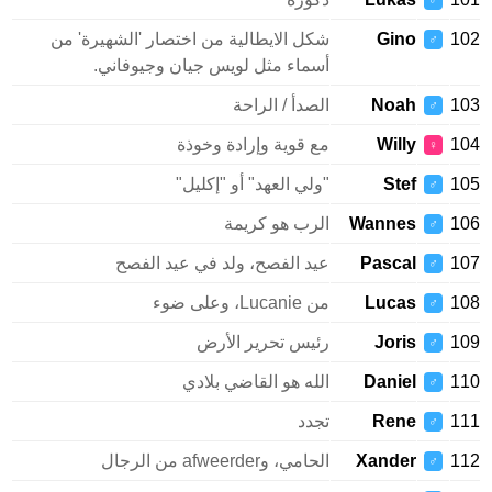
♂
102
Gino
شكل الايطالية من اختصار 'الشهيرة' من
♂
أسماء مثل لويس جيان وجيوفاني.
103
Noah
الصدأ / الراحة
♂
104
Willy
مع قوية وإرادة وخوذة
♀
105
Stef
"ولي العهد" أو "إكليل"
♂
106
Wannes
الرب هو كريمة
♂
107
Pascal
عيد الفصح، ولد في عيد الفصح
♂
108
Lucas
من Lucanie، وعلى ضوء
♂
109
Joris
رئيس تحرير الأرض
♂
110
Daniel
الله هو القاضي بلادي
♂
111
Rene
تجدد
♂
112
Xander
الحامي، وafweerder من الرجال
♂