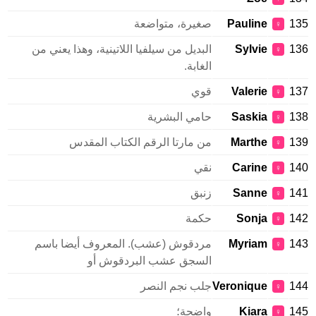
135
Pauline
صغيرة، متواضعة
♀
136
Sylvie
البديل من سيلفيا اللاتينية، وهذا يعني من
♀
الغابة.
137
Valerie
قوي
♀
138
Saskia
حامي البشرية
♀
139
Marthe
من مارتا الرقم الكتاب المقدس
♀
140
Carine
نقي
♀
141
Sanne
زنبق
♀
142
Sonja
حكمة
♀
143
Myriam
مردقوش (عشب). المعروف أيضا باسم
♀
السجق عشب البردقوش أو
144
Veronique
جلب نجم النصر
♀
145
Kiara
واضحة؛
♀