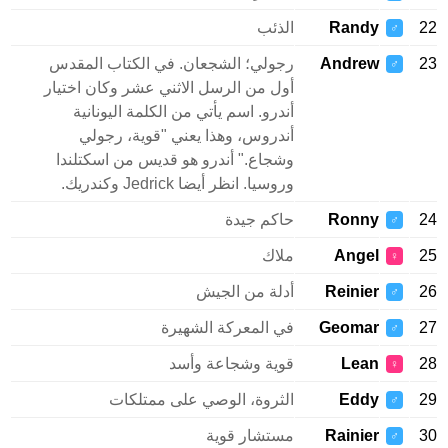
22
Randy
الذئب
♂
23
Andrew
رجولي؛ الشجعان. في الكتاب المقدس
♂
أول من الرسل الاثني عشر وكان اختيار
أندرو. اسم يأتي من الكلمة اليونانية
أندروس، وهذا يعني "قوية، رجولي
وشجاع." أندرو هو قديس من اسكتلندا
وروسيا. انظر أيضا Jedrick وكندريك.
24
Ronny
حاكم جيدة
♂
25
Angel
ملاك
♀
26
Reinier
أدلة من الجيش
♂
27
Geomar
في المعركة الشهيرة
♂
28
Lean
قوية وشجاعة وأسد
♀
29
Eddy
الثروة، الوصي على ممتلكات
♂
30
Rainier
مستشار قوية
♂