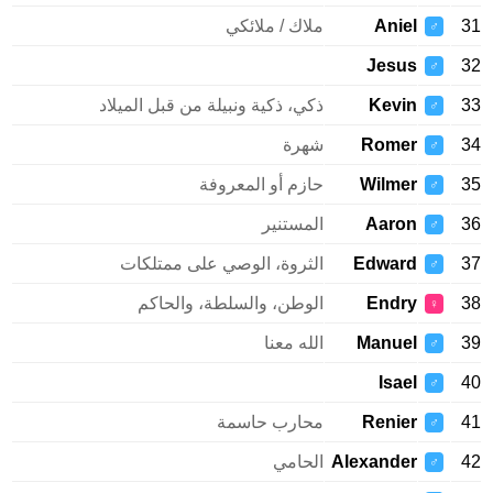
31
Aniel
ملاك / ملائكي
♂
Jesus
32
♂
33
Kevin
ذكي، ذكية ونبيلة من قبل الميلاد
♂
34
Romer
شهرة
♂
35
Wilmer
حازم أو المعروفة
♂
36
Aaron
المستنير
♂
37
Edward
الثروة، الوصي على ممتلكات
♂
38
Endry
الوطن، والسلطة، والحاكم
♀
39
Manuel
الله معنا
♂
Isael
40
♂
41
Renier
محارب حاسمة
♂
42
Alexander
الحامي
♂