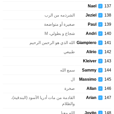
Nael
137
♂
138
Jeziel
الشرذمه من الرب
♂
139
Paul
صغيرة أو متواضعة
♂
140
Andri
شجاع و بطولي، M
♂
141
Giampiero
الله الذي هو الرحمن الرحيم
♂
142
Alirio
طبيعي
♂
Kleiver
143
♂
144
Sammy
سمع الله
♂
145
Massimo
ال
♂
146
Allan
صخرة
♂
147
Arian
القادمة من مات أدريا الأسود (البندقية)،
♂
والظلام
148
Jovito
الله معنا
♂