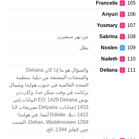
Francelis
105
♀
Ariyuri
106
♀
Yusmary
107
♀
108
Sabrina
من نهر سيفيرن
♀
109
Noslen
بطل
♂
Naileth
110
♀
111
Deliana
والسؤال هو ما إذا كان Deliana
♀
والمنتجات المشتقة من ديليا، منظمة
الصحة العالمية في جنوب هولندا وشمال
برابانت في وقت مبكر جدا، وكان دن
بوش EO: 1429 Deliana البيانات إنتر،
1433 إعدادات: Delyana تصريحات لانا
1422: ديلا، Dilleke أيضا. في هولندا:
Delian، Waddinxveen 1269، الشبت
جين لاهاي 1344، الخ.