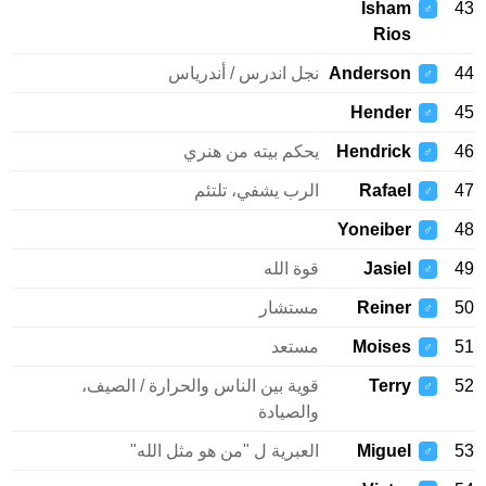
Isham
43
♂
Rios
44
Anderson
نجل اندرس / أندرياس
♂
Hender
45
♂
46
Hendrick
يحكم بيته من هنري
♂
47
Rafael
الرب يشفي، تلتئم
♂
Yoneiber
48
♂
49
Jasiel
قوة الله
♂
50
Reiner
مستشار
♂
51
Moises
مستعد
♂
52
Terry
قوية بين الناس والحرارة / الصيف،
♂
والصيادة
53
Miguel
العبرية ل "من هو مثل الله"
♂