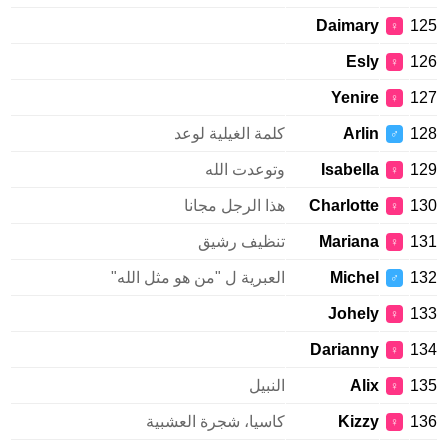
Daimary
125
♀
Esly
126
♀
Yenire
127
♀
128
Arlin
كلمة الغيلية لوعد
♂
129
Isabella
وتوعدت الله
♀
130
Charlotte
هذا الرجل مجانا
♀
131
Mariana
تنظيف رشيق
♀
132
Michel
العبرية ل "من هو مثل الله"
♂
Johely
133
♀
Darianny
134
♀
135
Alix
النبيل
♀
136
Kizzy
كاسيا، شجرة العشبية
♀