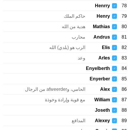
Henrry
78
♂
79
Henry
حاكم الملك
♂
80
Mathias
هدية من الله
♂
81
Andrus
محارب
♂
82
Elis
الرب هو (بلدي) الله
♂
83
Arles
وعد
♂
Enyelberth
84
♂
Enyerber
85
♂
86
Alex
الحامي، وafweerder من الرجال
♂
87
William
مع قوية وإرادة وخوذة
♂
Joseth
88
♂
89
Alexey
المدافع
♂