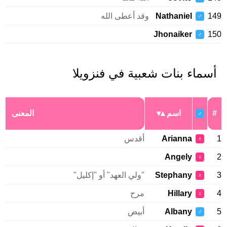
149
Nathaniel
وقد أعطى الله
♂
Jhonaiker
150
♂
أسماء بنات شعبية في فنزويلا
#
اسم
المعنى
♂
1
Arianna
أقدس
♀
Angely
2
♀
3
Stephany
"ولي العهد" أو "إكليل"
♀
4
Hillary
مرح
♀
5
Albany
أبيض
♂