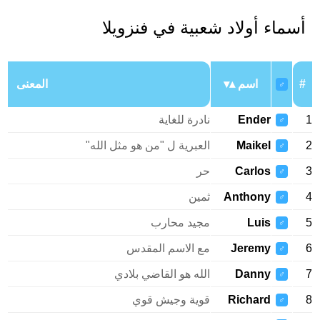
أسماء أولاد شعبية في فنزويلا
#
اسم
المعنى
♂
1
Ender
نادرة للغاية
♂
2
Maikel
العبرية ل "من هو مثل الله"
♂
3
Carlos
حر
♂
4
Anthony
ثمين
♂
5
Luis
مجيد محارب
♂
6
Jeremy
مع الاسم المقدس
♂
7
Danny
الله هو القاضي بلادي
♂
8
Richard
قوية وجيش قوي
♂