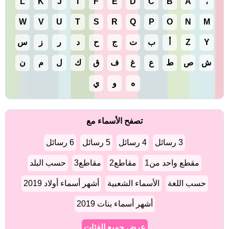
L
K
J
I
F
E
D
C
B
A
،
W
V
U
T
S
R
Q
P
O
N
M
Y
Z
أ
ب
ت
ج
ح
د
ر
ز
س
ش
ص
ط
ع
غ
ف
ق
ك
ل
م
ن
ه
و
ي
تصفح الأسماء مع
3 رسائل
4 رسائل
5 رسائل
6 رسائل
مقطع واحد من1
مقاطع2
مقاطع3
حسب البلد
حسب اللغة
الأسماء الشعبية
أشهر أسماء أولاد 2019
أشهر أسماء بنات 2019
عرض جميع الفئات