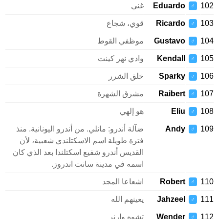
102
Eduardo
غني
♂
103
Ricardo
قوي، شجاع
♂
104
Gustavo
موظفي القوط
♂
105
Kendall
وادي نهر كينت
♂
106
Sparky
خلق الشرر
♂
107
Raibert
مشرق الشهرة
♂
108
Eliu
هو إلهي
♂
109
Andy
ضآلة أندرو: مانلي. من أندرو اليونانية. منذ
♂
فترة طويلة اسم الاسكتلندي شعبية، لأن
القديس أندرو شفيع اسكتلندا بعد الذي كان
اسمه في مدينة سانت اندروز.
110
Robert
اشعاعا المجد
♂
111
Jahzeel
يعينهم الله
♂
112
Wender
تشوه وارنر
♂