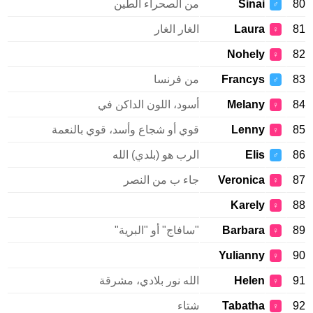
80
Sinai
من الصحراء الطين
♂
81
Laura
الغار الغار
♀
Nohely
82
♀
83
Francys
من فرنسا
♂
84
Melany
أسود، اللون الداكن في
♀
85
Lenny
قوي أو شجاع وأسد، قوي بالنعمة
♀
86
Elis
الرب هو (بلدي) الله
♂
87
Veronica
جاء ب من النصر
♀
Karely
88
♀
89
Barbara
"سافاج" أو "البرية"
♀
Yulianny
90
♀
91
Helen
الله نور بلادي، مشرقة
♀
92
Tabatha
شتاء
♀