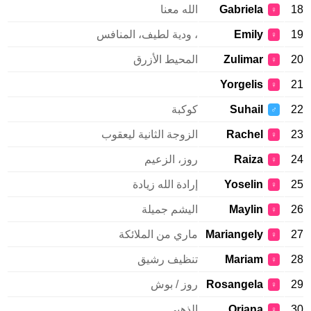
18
Gabriela
الله معنا
♀
19
Emily
، ودية لطيف، المنافس
♀
20
Zulimar
المحيط الأزرق
♀
Yorgelis
21
♀
22
Suhail
كوكبة
♂
23
Rachel
الزوجة الثانية ليعقوب
♀
24
Raiza
روز، الزعيم
♀
25
Yoselin
إرادة الله زيادة
♀
26
Maylin
اليشم جميلة
♀
27
Mariangely
ماري من الملائكة
♀
28
Mariam
تنظيف رشيق
♀
29
Rosangela
روز / بوش
♀
30
Oriana
الذهبي.
♀