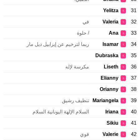
Yelitza
31
♀
32
Valeria
في
♀
33
Ana
/ حلوة
♀
34
Isamar
ربما لترخيم عن إيزابيل ديل مار
♀
Dubraska
35
♀
36
Liseth
مكرسة لإله
♀
Elianny
37
♀
Orianny
38
♀
39
Mariangela
تنظيف رشيق
♀
40
Iriana
السلام الإلهة اليونانية السلام
♀
Sikiu
41
♀
42
Valerie
قوي
♀