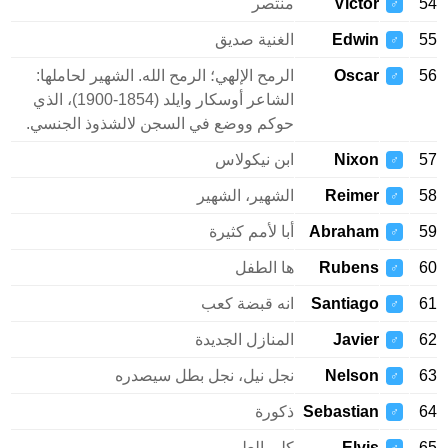
54
Victor
منتصر
♂
55
Edwin
الغنية صديق
♂
56
Oscar
الرمح الإلهي؛ الرمح الله. الشهير لحاملها:
♂
الشاعر أوسكار وايلد (1854-1900)، الذي
حوكم ووضع في السجن لالشذوذ الجنسي.
57
Nixon
ابن نيكولاس
♂
58
Reimer
الشهير، الشهير
♂
59
Abraham
أبا لأمم كثيرة
♂
60
Rubens
ها الطفل
♂
61
Santiago
انه قبضة كعب
♂
62
Javier
المنازل الجديدة
♂
63
Nelson
نجل نيل، نجل بطل سيصدره
♂
64
Sebastian
ذكورة
♂
65
Elvis
كلي العلم