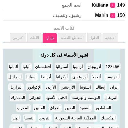
149
Katiana
اسم الجمع
♀
150
Mairin
رشيق، وتنظيف
♀
فئات الاسم
الأبجدية
الطول
المقاطع اللفظية
بلدان
اللغات
أكثر من
اشهر الأسماء فى كل دولة
123456
أذربيجان
أرمينيا
أستراليا
أفغانستان
ألبانيا
ألمانيا
أندونيسيا
أنغولا
أوروغواي
أوكرانيا
أيرلندا
إسبانيا
إسرائيل
إيران
إيطاليا
استونيا
الأرجنتين
الأردن
الإكوادور
البرازيل
البرتغال
البوسنة والهرسك
الجبل الأسود
الجزائر
الدنمارك
السلفادور
السويد
الصين
العراق
الفلبين
المغرب
المكسيك
المملكة العربية السعودية
النرويج
النمسا
الهند