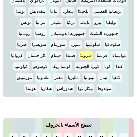
الولايات المتحدة الامريكية
اليابان
اليونان
باراغواي
باكستان
بريطانيا العظمى
بلجيكا
بلغاريا
بناما
بنغلاديش
بولندا
بوليفيا
بيرو
تايلاند
تركيا
تشيلي
تنزانيا
تونس
جمهورية التشيك
جمهورية الدومنيكان
روسيا
رومانيا
سلوفاكيا
سلوفينيا
سوريا
سورينام
سويسرا
صربيا
غواتيمالا
فرنسا
فنزويلا
فنلندا
فيتنام
كازاخستان
كرواتيا
كندا
كوبا
كوريا الجنوبية
كوستا ريكا
كوسوفو
كولومبيا
لاتفيا
لبنان
ليتوانيا
ماليزيا
مصر
مقدونيا
موزمبيق
مولدوفا
نيكاراغوا
هندوراس
هنغاريا
هولندا
تصفح الأسماء بالحروف