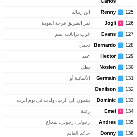
Carlos
125
Renny
ابن رينالد
♂
126
Jogli
يمر الطريق فرحة العودة
♀
127
Evans
غرب برابانت اسم
♂
128
Bernardo
تحمل
♂
129
Hector
عقد
♂
130
Noslen
بطل
♂
131
Germain
الألمانية أو
♂
Denilson
132
♂
133
Dominic
ينتمون إلى الرب، ولدت في يوم الرب
♂
134
Emel
رغبة
♀
135
Andres
رجولي، رجولي، شجاع
♂
136
Donny
حاكم العالم
♂