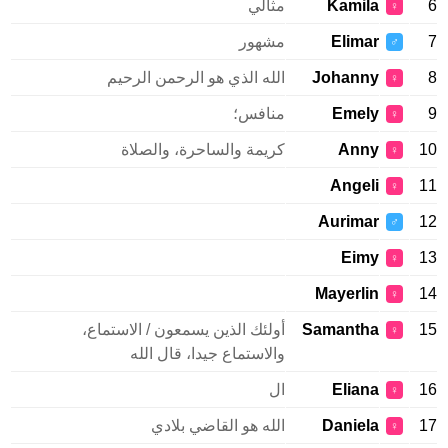
6
Kamila
مثالي
♀
7
Elimar
مشهور
♂
8
Johanny
الله الذي هو الرحمن الرحيم
♀
9
Emely
منافس؛
♀
10
Anny
كريمة والساحرة، والصلاة
♀
Angeli
11
♀
Aurimar
12
♂
Eimy
13
♀
Mayerlin
14
♀
15
Samantha
أولئك الذين يسمعون / الاستماع،
♀
والاستماع جيدا، قال الله
16
Eliana
ال
♀
17
Daniela
الله هو القاضي بلادي
♀