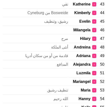
43
Katherine
نقي
♀
44
Kimberly
Bosweide من Cyneburg
♀
45
Evelin
رشيق، وتنظيف
♀
Milangela
46
♀
47
Hilary
مرح
♀
48
Andreina
أنثى الملكة
♀
49
Adriana
قادمة من أو من سكان أدريا
♀
50
Alejandra
المدافع
♀
Luzmila
51
♀
Mariangel
52
♀
53
Maria
تنظيف رشيق
♀
54
Hanny
الله رحيم
♀