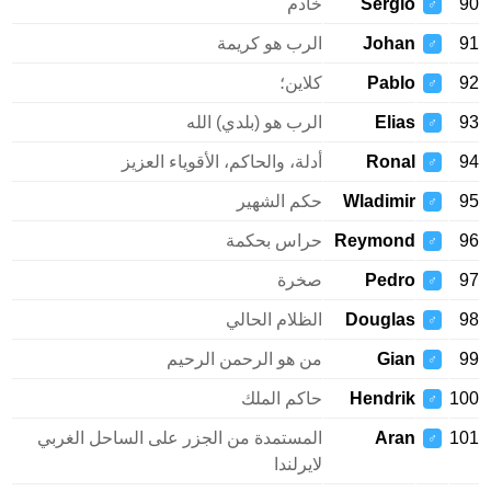
90
Sergio
خادم
♂
91
Johan
الرب هو كريمة
♂
92
Pablo
كلاين؛
♂
93
Elias
الرب هو (بلدي) الله
♂
94
Ronal
أدلة، والحاكم، الأقوياء العزيز
♂
95
Wladimir
حكم الشهير
♂
96
Reymond
حراس بحكمة
♂
97
Pedro
صخرة
♂
98
Douglas
الظلام الحالي
♂
99
Gian
من هو الرحمن الرحيم
♂
100
Hendrik
حاكم الملك
♂
101
Aran
المستمدة من الجزر على الساحل الغربي
♂
لايرلندا