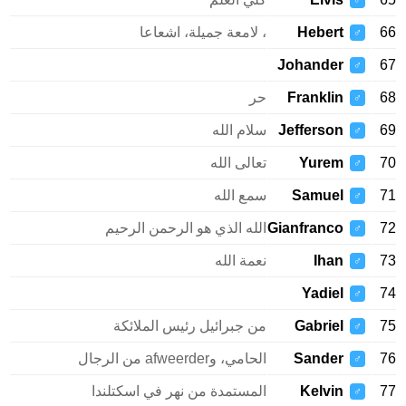
♂
66
Hebert
، لامعة جميلة، اشعاعا
♂
Johander
67
♂
68
Franklin
حر
♂
69
Jefferson
سلام الله
♂
70
Yurem
تعالى الله
♂
71
Samuel
سمع الله
♂
72
Gianfranco
الله الذي هو الرحمن الرحيم
♂
73
Ihan
نعمة الله
♂
Yadiel
74
♂
75
Gabriel
من جبرائيل رئيس الملائكة
♂
76
Sander
الحامي، وafweerder من الرجال
♂
77
Kelvin
المستمدة من نهر في اسكتلندا
♂