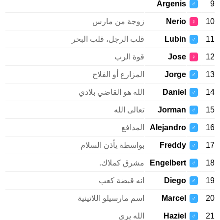
Argenis
9
♂
10
Nerio
زوجة من مارس
♀
11
Lubin
قلب الرجل، قلب البحر
♂
12
Jose
قوة الرب
♀
13
Jorge
المزارع أو الفلاح
♂
14
Daniel
الله هو القاضي بلادي
♂
15
Jorman
تعالى الله
♂
16
Alejandro
المدافع
♂
17
Freddy
بواسطة يأذن السلام
♂
18
Engelbert
مشرق كملاك.
♂
19
Diego
انه قبضة كعب
♂
20
Marcel
اسم مارسيلو اللاتينية
♂
21
Haziel
الله يرى
♂