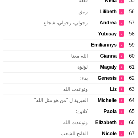
55
Keila
قلعة
♀
56
Lilibeth
زنبق
♀
57
Andrea
رجولي، رجولي، شجاع
♀
Yubisay
58
♀
Emiliannys
59
♀
60
Gianna
الله معنا
♀
61
Magaly
لؤلؤة
♀
62
Genesis
بدء؛
♀
63
Liz
وتوعدت الله
♀
64
Michelle
العبرية ل "من هو مثل الله"
♀
65
Paola
كلاين؛
♀
66
Elizabeth
وتوعدت الله
♀
67
Nicole
الفاتح للشعب
♀