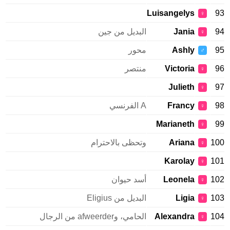
Luisangelys
93
♀
94
Jania
البديل من جين
♀
95
Ashly
محور
♂
96
Victoria
منتصر
♀
Julieth
97
♀
98
Francy
A الفرنسي
♀
Marianeth
99
♀
100
Ariana
وتحظى بالاحترام
♀
Karolay
101
♀
102
Leonela
أسد حيوان
♀
103
Ligia
البديل من Eligius
♀
104
Alexandra
الحامي، وafweerder من الرجال
♀