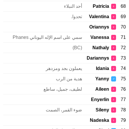
68
Patricia
أحد النبلاء
♀
69
Valentina
تحدوا.
♀
Oriannys
70
♀
71
Vanessa
سمي على اسم الإله اليوناني Phanes
♀
(BC)
Nathaly
72
♀
Dariannys
73
♀
74
Idania
يعملون بجد ومزدهر
♀
75
Yanny
هدية من الرب
♂
76
Aileen
لطيف، جميل، ساطع
♀
Enyerlin
77
♀
78
Sileny
ضوء القمر، الصمت
♀
Nadeska
79
♀