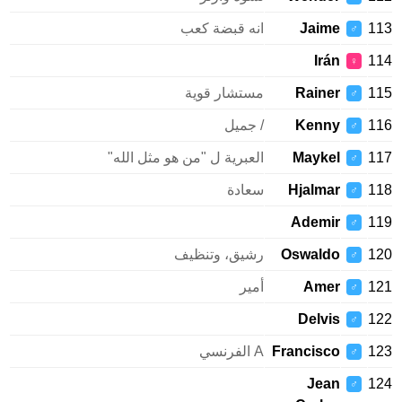
113
Jaime
انه قبضة كعب
♂
Irán
114
♀
115
Rainer
مستشار قوية
♂
116
Kenny
/ جميل
♂
117
Maykel
العبرية ل "من هو مثل الله"
♂
118
Hjalmar
سعادة
♂
Ademir
119
♂
120
Oswaldo
رشيق، وتنظيف
♂
121
Amer
أمير
♂
Delvis
122
♂
123
Francisco
A الفرنسي
♂
Jean
124
♂